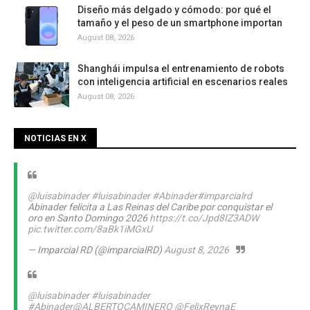
Diseño más delgado y cómodo: por qué el
tamaño y el peso de un smartphone importan
August 08, 2026
Shanghái impulsa el entrenamiento de robots
con inteligencia artificial en escenarios reales
August 08, 2026
NOTICIAS EN X
@luisabinader
#luisabinader
#Abinader
#imparcialrd
Abinader felicita a Las Reinas del Caribe por conquistar el
oro en Santo Domingo 2026
https://t.co/Jpd8IZ3ADW
pic.twitter.com/8aBk1iMGxU
— Imparcial RD (@imparcialRD)
August 8, 2026
@luisabinader
#luisabinader
#Abinader
@ALBERTOCAMINERO
@FelixReynaE