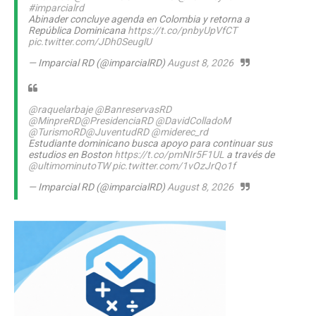
#imparcialrd
Abinader concluye agenda en Colombia y retorna a
República Dominicana
https://t.co/pnbyUpVfCT
pic.twitter.com/JDh0SeuglU
— Imparcial RD (@imparcialRD)
August 8, 2026
@raquelarbaje
@BanreservasRD
@MinpreRD
@PresidenciaRD
@DavidColladoM
@TurismoRD
@JuventudRD
@miderec_rd
Estudiante dominicano busca apoyo para continuar sus
estudios en Boston
https://t.co/pmNIr5F1UL
a través de
@ultimominutoTW
pic.twitter.com/1vOzJrQo1f
— Imparcial RD (@imparcialRD)
August 8, 2026