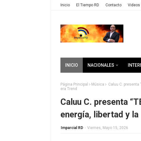
Inicio
El Tiempo RD
Contacto
Videos 
INICIO
NACIONALES
INTER
Página Principal
Música
Caluu C. presenta “
era Trend
Caluu C. presenta “T
energía, libertad y l
Imparcial RD
-
Viernes, Mayo 15, 2026