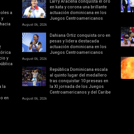
Larry Aracena conquista el oro
en kata y corona una brillante
oles a
actuación dominicana en los
 y
Juegos Centroamericanos
 hacia
August 06, 2026
Dahiana Ortiz conquista oro en
pesas y lidera destacada
z
actuación dominicana en los
tórica
Juegos Centroamericanos
cio y
August 06, 2026
pública
República Dominicana escala
al quinto lugar del medallero
tras conquistar 10 preseas en
 la
la XI jornada de los Juegos
Centroamericanos y del Caribe
ro en
August 06, 2026