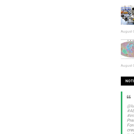
August 0
August 0
NOTI
@lu
#Ab
#im
Pre
For
cre