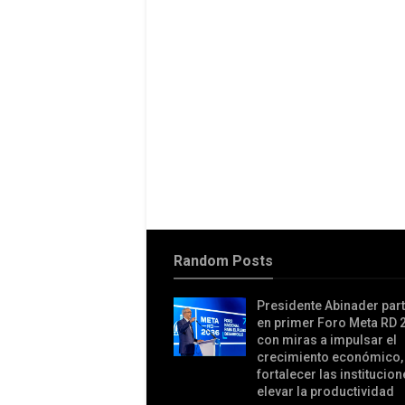
Random Posts
Presidente Abinader part
en primer Foro Meta RD 
con miras a impulsar el
crecimiento económico,
fortalecer las institucion
elevar la productividad