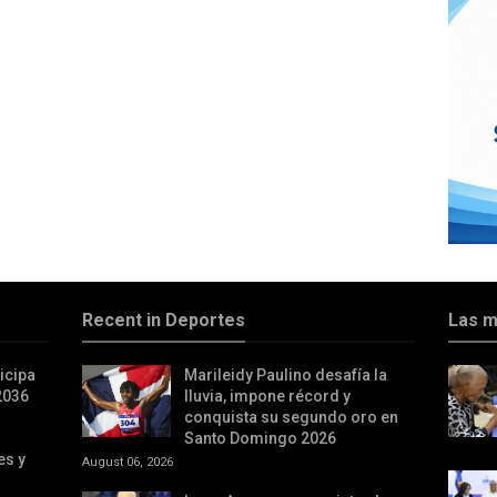
Recent in Deportes
Las m
icipa
Marileidy Paulino desafía la
2036
lluvia, impone récord y
conquista su segundo oro en
Santo Domingo 2026
es y
August 06, 2026