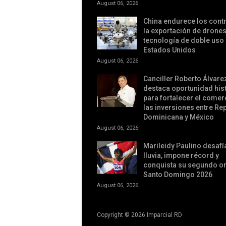
August 06, 2026
China endurece los contr
la exportación de drones
tecnología de doble uso
Estados Unidos
August 06, 2026
Canciller Roberto Álvare
destaca oportunidad his
para fortalecer el comer
las inversiones entre Re
Dominicana y México
August 06, 2026
Marileidy Paulino desafía
lluvia, impone récord y
conquista su segundo o
Santo Domingo 2026
August 06, 2026
Copyright ©
2026
Imparcial RD