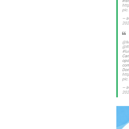
inst
htt
pic
— I
202
@M
@Ro
#lu
Can
opo
com
Dom
htt
pic
— I
202