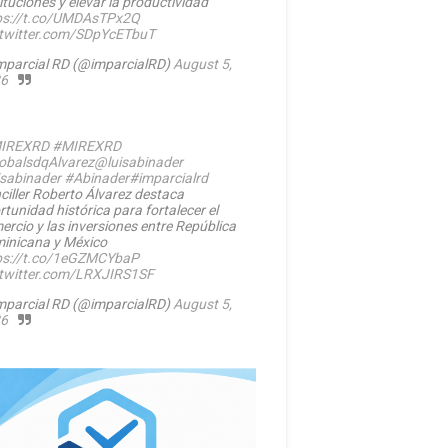
ituciones y elevar la productividad
ps://t.co/UMDAsTPx2Q
.twitter.com/SDpYcETbuT
mparcial RD (@imparcialRD)
August 5,
6
IREXRD
#MIREXRD
balsdqAlvarez
@luisabinader
isabinader
#Abinader
#imparcialrd
ciller Roberto Álvarez destaca
rtunidad histórica para fortalecer el
ercio y las inversiones entre República
inicana y México
ps://t.co/1eGZMCYbaP
.twitter.com/LRXJIRS1SF
mparcial RD (@imparcialRD)
August 5,
6