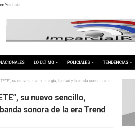
en You tube
NACIONALES
LO ÚLTIMO
POLICIALES
TENDENCIAS
TETE”, su nuevo sencillo, energía, libertad y la banda sonora de la
ETE”, su nuevo sencillo,
a banda sonora de la era Trend