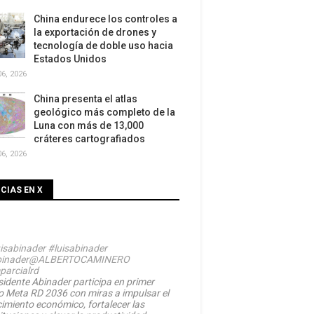
China endurece los controles a
la exportación de drones y
tecnología de doble uso hacia
Estados Unidos
6, 2026
China presenta el atlas
geológico más completo de la
Luna con más de 13,000
cráteres cartografiados
6, 2026
CIAS EN X
isabinader
#luisabinader
inader
@ALBERTOCAMINERO
parcialrd
sidente Abinader participa en primer
o Meta RD 2036 con miras a impulsar el
cimiento económico, fortalecer las