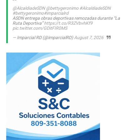
@AlcaldiadeSDN
@bettygeronimo
#AlcaldiadeSDN
#bettygeronimo
#imparcialrd
ASDN entrega obras deportivas remozadas durante “La
Ruta Deportiva”
https://t.co/R3ZVbvhKf9
pic.twitter.com/GDitFIR0MS
— Imparcial RD (@imparcialRD)
August 7, 2026