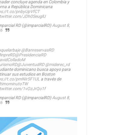
nader concluye agenda en Colombia y
orna a República Dominicana
ps://t.co/pnbyUpVfCT
.twitter.com/JDh0SeuglU
mparcial RD (@imparcialRD)
August 8,
6
quelarbaje
@BanreservasRD
inpreRD
@PresidenciaRD
vidColladoM
urismoRD
@JuventudRD
@miderec_rd
udiante dominicano busca apoyo para
tinuar sus estudios en Boston
ps://t.co/pmNIr5F1UL
a través de
timominutoTW
.twitter.com/1vOzJrQo1f
mparcial RD (@imparcialRD)
August 8,
6