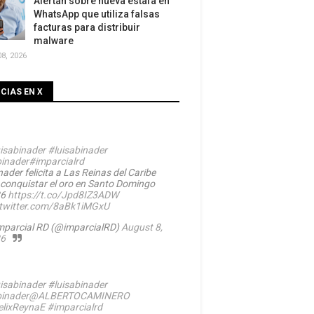
Alertan sobre nueva estafa en
WhatsApp que utiliza falsas
facturas para distribuir
malware
8, 2026
CIAS EN X
isabinader
#luisabinader
inader
#imparcialrd
ader felicita a Las Reinas del Caribe
 conquistar el oro en Santo Domingo
26
https://t.co/Jpd8IZ3ADW
.twitter.com/8aBk1iMGxU
mparcial RD (@imparcialRD)
August 8,
6
isabinader
#luisabinader
inader
@ALBERTOCAMINERO
lixReynaE
#imparcialrd