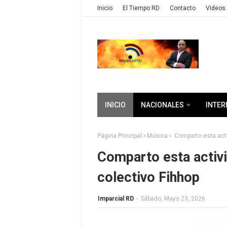
Inicio
El Tiempo RD
Contacto
Videos 
INICIO
NACIONALES
INTER
Página Principal
Música
Comparto esta acti
Comparto esta activi
colectivo Fihhop
Imparcial RD
-
Sábado, Mayo 23, 2026