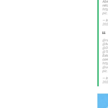
Abi
ret
htt
pic
— I
202
@ra
@M
@Da
@T
Est
con
htt
@ul
pic
— I
202