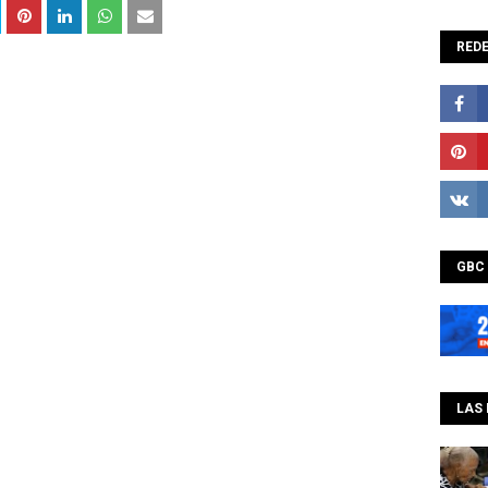
REDE
GBC
LAS 