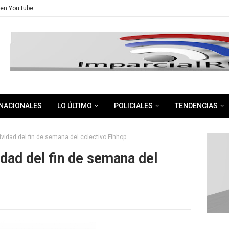
en You tube
NACIONALES
LO ÚLTIMO
POLICIALES
TENDENCIAS
vidad del fin de semana del colectivo Fihhop
dad del fin de semana del