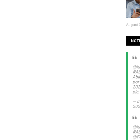
August 0
NOTI
@lu
#Ab
Abin
por
20
pic
— I
202
@lu
#Ab
@Fe