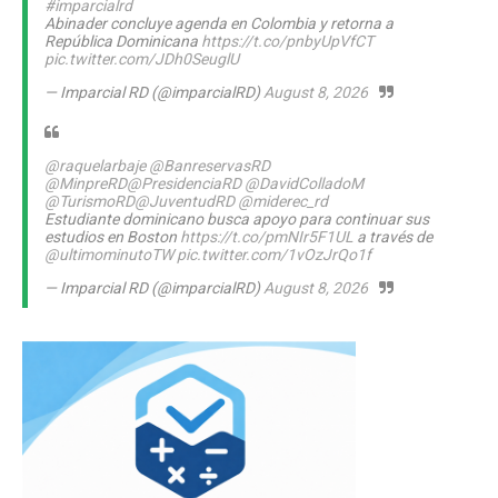
#imparcialrd
Abinader concluye agenda en Colombia y retorna a
República Dominicana
https://t.co/pnbyUpVfCT
pic.twitter.com/JDh0SeuglU
— Imparcial RD (@imparcialRD)
August 8, 2026
@raquelarbaje
@BanreservasRD
@MinpreRD
@PresidenciaRD
@DavidColladoM
@TurismoRD
@JuventudRD
@miderec_rd
Estudiante dominicano busca apoyo para continuar sus
estudios en Boston
https://t.co/pmNIr5F1UL
a través de
@ultimominutoTW
pic.twitter.com/1vOzJrQo1f
— Imparcial RD (@imparcialRD)
August 8, 2026