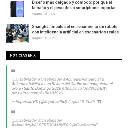
Diseño más delgado y cómodo: por qué el
tamaño y el peso de un smartphone importan
August 08, 2026
Shanghái impulsa el entrenamiento de robots
con inteligencia artificial en escenarios reales
August 08, 2026
NOTICIAS EN X
@luisabinader
#luisabinader
#Abinader
#imparcialrd
Abinader felicita a Las Reinas del Caribe por conquistar el
oro en Santo Domingo 2026
https://t.co/Jpd8IZ3ADW
pic.twitter.com/8aBk1iMGxU
— Imparcial RD (@imparcialRD)
August 8, 2026
@luisabinader
#luisabinader
#Abinader
@ALBERTOCAMINERO
@FelixReynaE