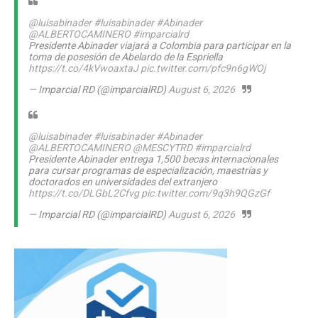
@luisabinader
#luisabinader
#Abinader
@ALBERTOCAMINERO
#imparcialrd
Presidente Abinader viajará a Colombia para participar en la
toma de posesión de Abelardo de la Espriella
https://t.co/4kVwoaxtaJ
pic.twitter.com/pfc9n6gWOj
— Imparcial RD (@imparcialRD)
August 6, 2026
@luisabinader
#luisabinader
#Abinader
@ALBERTOCAMINERO
@MESCYTRD
#imparcialrd
Presidente Abinader entrega 1,500 becas internacionales
para cursar programas de especialización, maestrías y
doctorados en universidades del extranjero
https://t.co/DLGbL2Cfvg
pic.twitter.com/9q3h9QGzGf
— Imparcial RD (@imparcialRD)
August 6, 2026