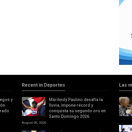
Recent in Deportes
Las m
iegos y
Marileidy Paulino desafía la
ión
lluvia, impone récord y
irado
conquista su segundo oro en
Santo Domingo 2026
August 06, 2026