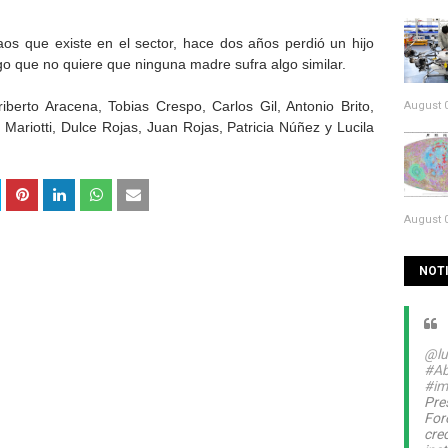
s que existe en el sector, hace dos años perdió un hijo
lgo que no quiere que ninguna madre sufra algo similar.
iberto Aracena, Tobias Crespo, Carlos Gil, Antonio Brito,
August 0
 Mariotti, Dulce Rojas, Juan Rojas, Patricia Núñez y Lucila
August 0
NOTI
@lu
#Ab
#im
Pre
For
cre