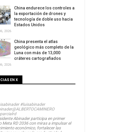
China endurece los controles a
la exportación de drones y
tecnología de doble uso hacia
Estados Unidos
6, 2026
China presenta el atlas
geológico más completo de la
Luna con más de 13,000
cráteres cartografiados
6, 2026
CIAS EN X
isabinader
#luisabinader
inader
@ALBERTOCAMINERO
parcialrd
sidente Abinader participa en primer
o Meta RD 2036 con miras a impulsar el
cimiento económico, fortalecer las