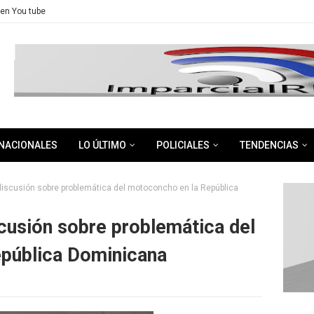
en You tube
NACIONALES
LO ÚLTIMO
POLICIALES
TENDENCIAS
discusión sobre problemática del motoconcho en la República
scusión sobre problemática del
pública Dominicana