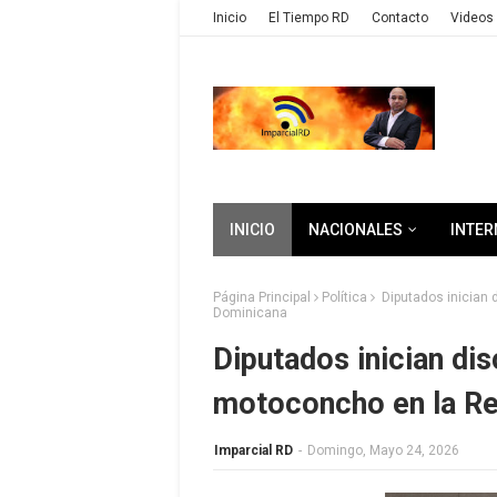
Inicio
El Tiempo RD
Contacto
Videos 
INICIO
NACIONALES
INTER
Página Principal
Política
Diputados inician 
Dominicana
Diputados inician di
motoconcho en la Re
Imparcial RD
-
Domingo, Mayo 24, 2026