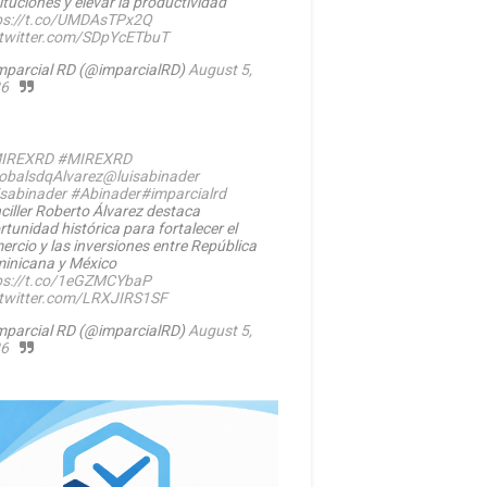
ituciones y elevar la productividad
ps://t.co/UMDAsTPx2Q
.twitter.com/SDpYcETbuT
mparcial RD (@imparcialRD)
August 5,
6
IREXRD
#MIREXRD
balsdqAlvarez
@luisabinader
isabinader
#Abinader
#imparcialrd
ciller Roberto Álvarez destaca
rtunidad histórica para fortalecer el
ercio y las inversiones entre República
inicana y México
ps://t.co/1eGZMCYbaP
.twitter.com/LRXJIRS1SF
mparcial RD (@imparcialRD)
August 5,
6