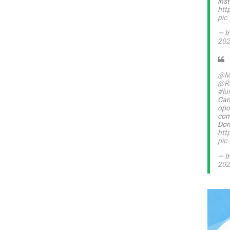
inst
htt
pic
— I
202
@M
@Ro
#lu
Can
opo
com
Dom
htt
pic
— I
202