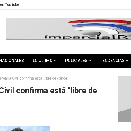
en You tube
NACIONALES
LO ÚLTIMO
POLICIALES
TENDENCIAS
efensa Civil confirma está “libre de cáncer”
ivil confirma está “libre de