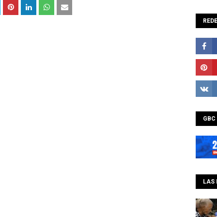
REDE
GBC
LAS 