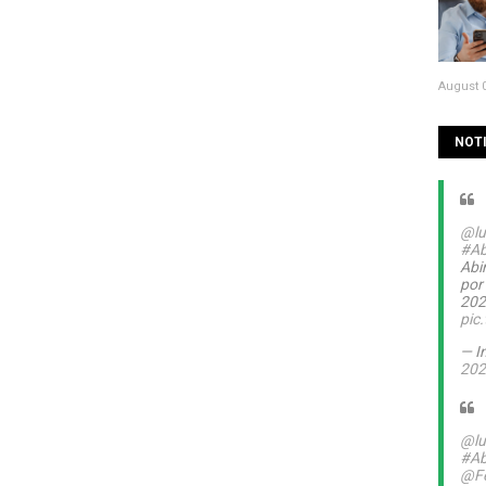
August 0
NOTI
@lu
#Ab
Abin
por
20
pic
— I
202
@lu
#Ab
@Fe