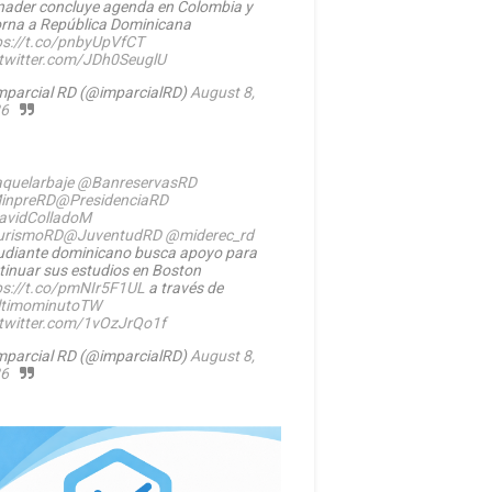
nader concluye agenda en Colombia y
orna a República Dominicana
ps://t.co/pnbyUpVfCT
.twitter.com/JDh0SeuglU
mparcial RD (@imparcialRD)
August 8,
6
quelarbaje
@BanreservasRD
inpreRD
@PresidenciaRD
vidColladoM
urismoRD
@JuventudRD
@miderec_rd
udiante dominicano busca apoyo para
tinuar sus estudios en Boston
ps://t.co/pmNIr5F1UL
a través de
timominutoTW
.twitter.com/1vOzJrQo1f
mparcial RD (@imparcialRD)
August 8,
6