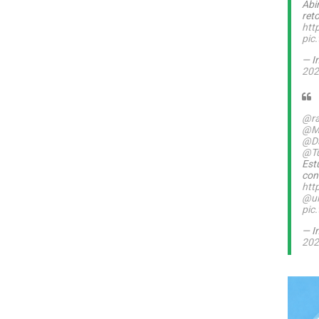
Abi
ret
htt
pic
— I
202
@ra
@M
@Da
@T
Est
con
htt
@ul
pic
— I
202