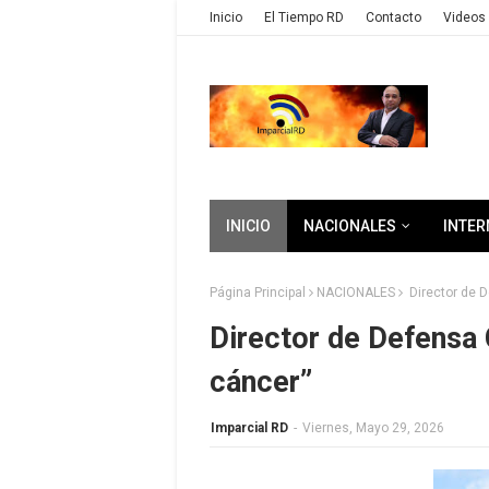
Inicio
El Tiempo RD
Contacto
Videos 
INICIO
NACIONALES
INTER
Página Principal
NACIONALES
Director de D
Director de Defensa C
cáncer”
Imparcial RD
-
Viernes, Mayo 29, 2026