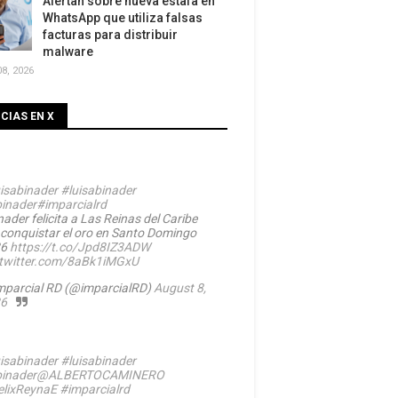
Alertan sobre nueva estafa en
WhatsApp que utiliza falsas
facturas para distribuir
malware
8, 2026
CIAS EN X
isabinader
#luisabinader
inader
#imparcialrd
ader felicita a Las Reinas del Caribe
 conquistar el oro en Santo Domingo
26
https://t.co/Jpd8IZ3ADW
.twitter.com/8aBk1iMGxU
mparcial RD (@imparcialRD)
August 8,
6
isabinader
#luisabinader
inader
@ALBERTOCAMINERO
lixReynaE
#imparcialrd