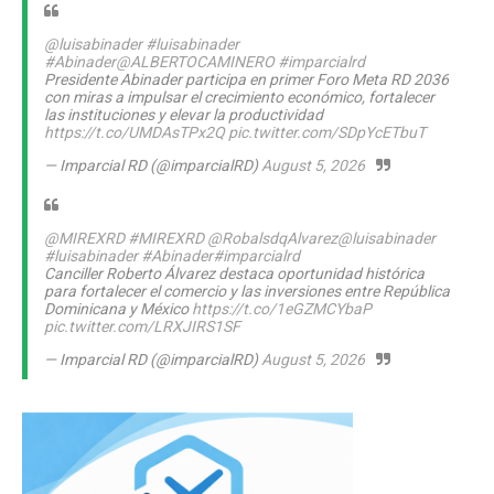
@luisabinader
#luisabinader
#Abinader
@ALBERTOCAMINERO
#imparcialrd
Presidente Abinader participa en primer Foro Meta RD 2036
con miras a impulsar el crecimiento económico, fortalecer
las instituciones y elevar la productividad
https://t.co/UMDAsTPx2Q
pic.twitter.com/SDpYcETbuT
— Imparcial RD (@imparcialRD)
August 5, 2026
@MIREXRD
#MIREXRD
@RobalsdqAlvarez
@luisabinader
#luisabinader
#Abinader
#imparcialrd
Canciller Roberto Álvarez destaca oportunidad histórica
para fortalecer el comercio y las inversiones entre República
Dominicana y México
https://t.co/1eGZMCYbaP
pic.twitter.com/LRXJIRS1SF
— Imparcial RD (@imparcialRD)
August 5, 2026