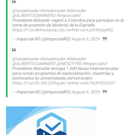
@luisabinader
#luisabinader
#Abinader
@ALBERTOCAMINERO
#imparcialrd
Presidente Abinader viajará a Colombia para participar en la
toma de posesión de Abelardo de la Espriella
https://t.co/4kVwoaxtaJ
pic.twitter.com/pfc9n6gWOj
— Imparcial RD (@imparcialRD)
August 6, 2026
@luisabinader
#luisabinader
#Abinader
@ALBERTOCAMINERO
@MESCYTRD
#imparcialrd
Presidente Abinader entrega 1,500 becas internacionales
para cursar programas de especialización, maestrías y
doctorados en universidades del extranjero
https://t.co/DLGbL2Cfvg
pic.twitter.com/9q3h9QGzGf
— Imparcial RD (@imparcialRD)
August 6, 2026