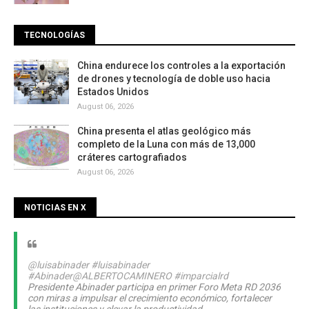
TECNOLOGÍAS
China endurece los controles a la exportación
de drones y tecnología de doble uso hacia
Estados Unidos
August 06, 2026
China presenta el atlas geológico más
completo de la Luna con más de 13,000
cráteres cartografiados
August 06, 2026
NOTICIAS EN X
@luisabinader
#luisabinader
#Abinader
@ALBERTOCAMINERO
#imparcialrd
Presidente Abinader participa en primer Foro Meta RD 2036
con miras a impulsar el crecimiento económico, fortalecer