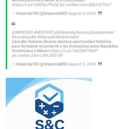
las instituciones y elevar la productividad
https://t.co/UMDAsTPx2Q
pic.twitter.com/SDpYcETbuT
— Imparcial RD (@imparcialRD)
August 5, 2026
@MIREXRD
#MIREXRD
@RobalsdqAlvarez
@luisabinader
#luisabinader
#Abinader
#imparcialrd
Canciller Roberto Álvarez destaca oportunidad histórica
para fortalecer el comercio y las inversiones entre República
Dominicana y México
https://t.co/1eGZMCYbaP
pic.twitter.com/LRXJIRS1SF
— Imparcial RD (@imparcialRD)
August 5, 2026