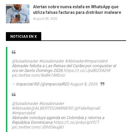
Alertan sobre nueva estafa en WhatsApp que
utiliza falsas facturas para distribuir malware
August 08, 2026
NOTICIAS EN X
@luisabinader
#luisabinader
#Abinader
#imparcialrd
Abinader felicita a Las Reinas del Caribe por conquistar el
oro en Santo Domingo 2026
https://t.co/Jpd8IZ3ADW
pic.twitter.com/8aBk1iMGxU
— Imparcial RD (@imparcialRD)
August 8, 2026
@luisabinader
#luisabinader
#Abinader
@ALBERTOCAMINERO
@FelixReynaE
#imparcialrd
Abinader concluye agenda en Colombia y retorna a
República Dominicana
https://t.co/pnbyUpVfCT
pic.twitter.com/JDh0SeuglU