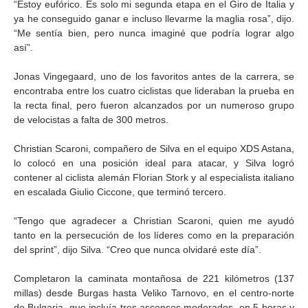
“Estoy eufórico. Es solo mi segunda etapa en el Giro de Italia y
ya he conseguido ganar e incluso llevarme la maglia rosa”, dijo.
“Me sentía bien, pero nunca imaginé que podría lograr algo
así”.
Jonas Vingegaard, uno de los favoritos antes de la carrera, se
encontraba entre los cuatro ciclistas que lideraban la prueba en
la recta final, pero fueron alcanzados por un numeroso grupo
de velocistas a falta de 300 metros.
Christian Scaroni, compañero de Silva en el equipo XDS Astana,
lo colocó en una posición ideal para atacar, y Silva logró
contener al ciclista alemán Florian Stork y al especialista italiano
en escalada Giulio Ciccone, que terminó tercero.
“Tengo que agradecer a Christian Scaroni, quien me ayudó
tanto en la persecución de los líderes como en la preparación
del sprint”, dijo Silva. “Creo que nunca olvidaré este día”.
Completaron la caminata montañosa de 221 kilómetros (137
millas) desde Burgas hasta Veliko Tarnovo, en el centro-norte
de Bulgaria, que incluía tres ascensos moderados, en 5 horas y