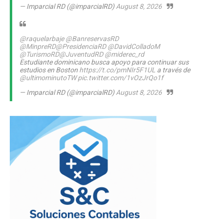
— Imparcial RD (@imparcialRD)
August 8, 2026
@raquelarbaje
@BanreservasRD
@MinpreRD
@PresidenciaRD
@DavidColladoM
@TurismoRD
@JuventudRD
@miderec_rd
Estudiante dominicano busca apoyo para continuar sus
estudios en Boston
https://t.co/pmNIr5F1UL
a través de
@ultimominutoTW
pic.twitter.com/1vOzJrQo1f
— Imparcial RD (@imparcialRD)
August 8, 2026