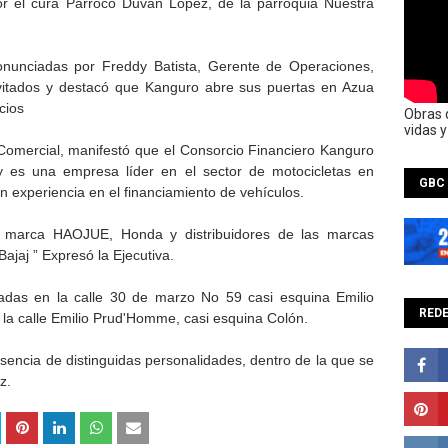
or el cura Párroco Duván López, de la parroquia Nuestra
onunciadas por Freddy Batista, Gerente de Operaciones,
nvitados y destacó que Kanguro abre sus puertas en Azua
cios
Obras 
vidas 
Comercial, manifestó que el Consorcio Financiero Kanguro
 es una empresa líder en el sector de motocicletas en
GBC
 experiencia en el financiamiento de vehículos.
la marca HAOJUE, Honda y distribuidores de las marcas
ajaj ” Expresó la Ejecutiva.
zadas en la calle 30 de marzo No 59 casi esquina Emilio
REDE
 la calle Emilio Prud'Homme, casi esquina Colón.
esencia de distinguidas personalidades, dentro de la que se
z.