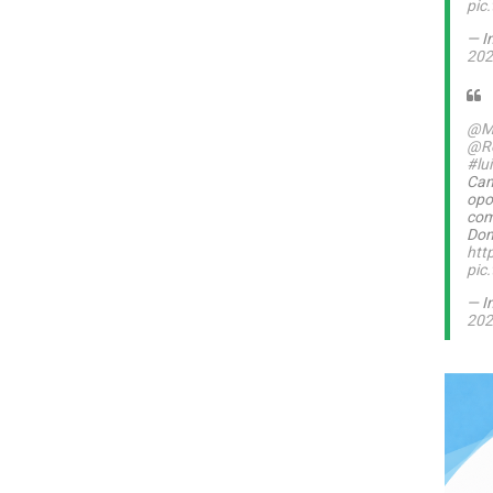
pic
— I
202
@M
@Ro
#lu
Can
opo
com
Dom
htt
pic
— I
202