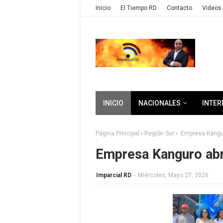
Inicio
El Tiempo RD
Contacto
Videos 
INICIO
NACIONALES
INTER
Página Principal
Región Sur
Empresa Kangur
Empresa Kanguro abr
Imparcial RD
-
Miércoles, Mayo 27, 2026