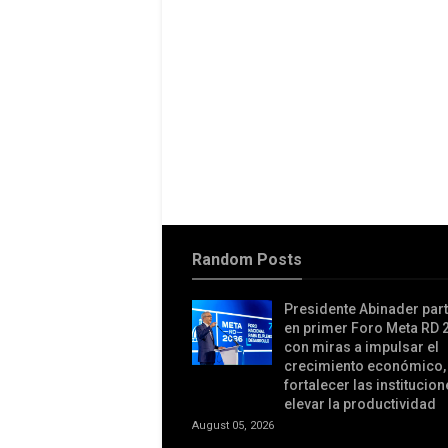
Random Posts
Presidente Abinader part
en primer Foro Meta RD 
con miras a impulsar el
crecimiento económico,
fortalecer las institucion
elevar la productividad
August 05, 2026