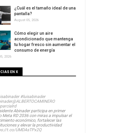
¿Cuál es el tamaño ideal de una
pantalla?
August 05, 2026
Cómo elegir un aire
acondicionado que mantenga
tu hogar fresco sin aumentar el
consumo de energía
5, 2026
CIAS EN X
isabinader
#luisabinader
inader
@ALBERTOCAMINERO
parcialrd
sidente Abinader participa en primer
o Meta RD 2036 con miras a impulsar el
cimiento económico, fortalecer las
ituciones y elevar la productividad
ps://t.co/UMDAsTPx2Q