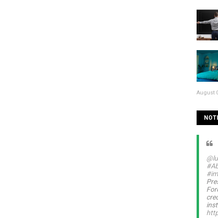
August 0
NOTI
@lu
#Ab
#im
Pre
For
cre
inst
htt