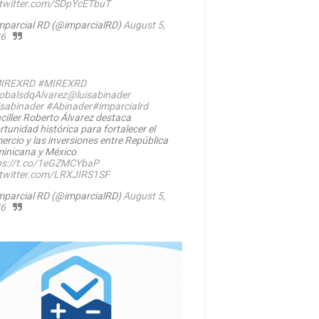
.twitter.com/SDpYcETbuT
mparcial RD (@imparcialRD)
August 5,
6
IREXRD
#MIREXRD
balsdqAlvarez
@luisabinader
isabinader
#Abinader
#imparcialrd
ciller Roberto Álvarez destaca
rtunidad histórica para fortalecer el
ercio y las inversiones entre República
inicana y México
ps://t.co/1eGZMCYbaP
.twitter.com/LRXJIRS1SF
mparcial RD (@imparcialRD)
August 5,
6