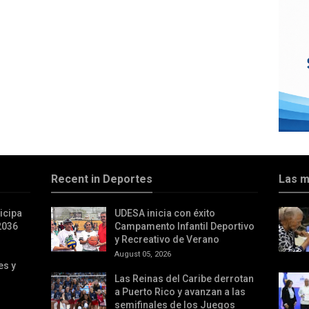
Recent in Deportes
Las m
icipa
UDESA inicia con éxito
2036
Campamento Infantil Deportivo
y Recreativo de Verano
August 05, 2026
es y
Las Reinas del Caribe derrotan
a Puerto Rico y avanzan a las
semifinales de los Juegos