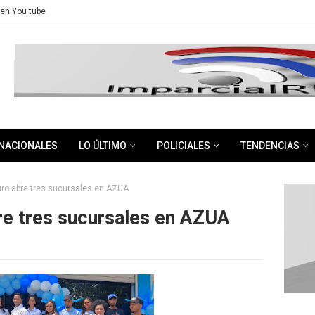
en You tube
NACIONALES
LO ÚLTIMO
POLICIALES
TENDENCIAS
o abre tres sucursales en AZUA
e tres sucursales en AZUA