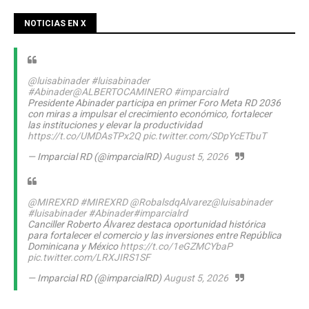
NOTICIAS EN X
@luisabinader
#luisabinader
#Abinader
@ALBERTOCAMINERO
#imparcialrd
Presidente Abinader participa en primer Foro Meta RD 2036
con miras a impulsar el crecimiento económico, fortalecer
las instituciones y elevar la productividad
https://t.co/UMDAsTPx2Q
pic.twitter.com/SDpYcETbuT
— Imparcial RD (@imparcialRD)
August 5, 2026
@MIREXRD
#MIREXRD
@RobalsdqAlvarez
@luisabinader
#luisabinader
#Abinader
#imparcialrd
Canciller Roberto Álvarez destaca oportunidad histórica
para fortalecer el comercio y las inversiones entre República
Dominicana y México
https://t.co/1eGZMCYbaP
pic.twitter.com/LRXJIRS1SF
— Imparcial RD (@imparcialRD)
August 5, 2026