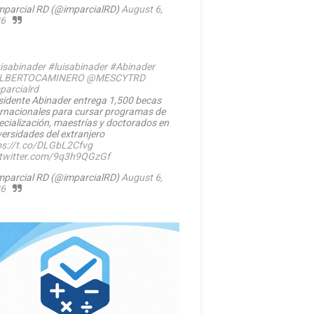
mparcial RD (@imparcialRD)
August 6,
6
isabinader
#luisabinader
#Abinader
LBERTOCAMINERO
@MESCYTRD
parcialrd
sidente Abinader entrega 1,500 becas
ernacionales para cursar programas de
ecialización, maestrías y doctorados en
versidades del extranjero
ps://t.co/DLGbL2Cfvg
.twitter.com/9q3h9QGzGf
mparcial RD (@imparcialRD)
August 6,
6