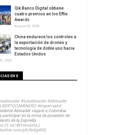
Qik Banco Digital obtiene
cuatro premios en los Effie
Awards
August 06, 2026
China endurece los controles a
la exportación de drones y
tecnología de doble uso hacia
Estados Unidos
6, 2026
CIAS EN X
isabinader
#luisabinader
#Abinader
LBERTOCAMINERO
#imparcialrd
sidente Abinader viajará a Colombia
a participar en la toma de posesión de
ardo de la Espriella
ps://t.co/4kVwoaxtaJ
.twitter.com/pfc9n6gWOj