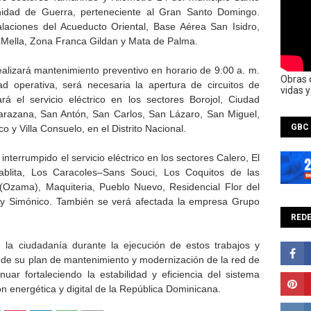
idad de Guerra, perteneciente al Gran Santo Domingo.
laciones del Acueducto Oriental, Base Aérea San Isidro,
Mella, Zona Franca Gildan y Mata de Palma.
alizará mantenimiento preventivo en horario de 9:00 a. m.
Obras 
d operativa, será necesaria la apertura de circuitos de
vidas 
rá el servicio eléctrico en los sectores Borojol, Ciudad
arazana, San Antón, San Carlos, San Lázaro, San Miguel,
GBC
 y Villa Consuelo, en el Distrito Nacional.
terrumpido el servicio eléctrico en los sectores Calero, El
Tablita, Los Caracoles–Sans Souci, Los Coquitos de las
Ozama), Maquiteria, Pueblo Nuevo, Residencial Flor del
i y Simónico. También se verá afectada la empresa Grupo
REDE
a ciudadanía durante la ejecución de estos trabajos y
 de su plan de mantenimiento y modernización de la red de
nuar fortaleciendo la estabilidad y eficiencia del sistema
ión energética y digital de la República Dominicana.