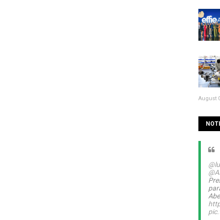
August 0
NOTI
@lu
@A
Pre
par
Abel
htt
pic