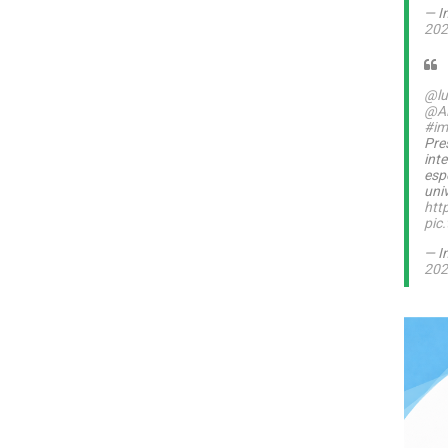
— I
202
@lu
@A
#im
Pre
int
esp
uni
htt
pic
— I
202