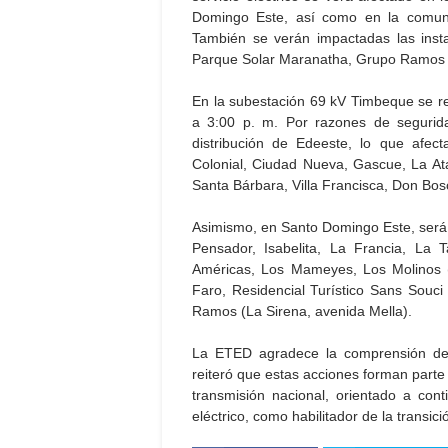
Domingo Este, así como en la comun
También se verán impactadas las insta
Parque Solar Maranatha, Grupo Ramos 
En la subestación 69 kV Timbeque se re
a 3:00 p. m. Por razones de segurida
distribución de Edeeste, lo que afecta
Colonial, Ciudad Nueva, Gascue, La At
Santa Bárbara, Villa Francisca, Don Bosco
Asimismo, en Santo Domingo Este, será in
Pensador, Isabelita, La Francia, La 
Américas, Los Mameyes, Los Molinos (
Faro, Residencial Turístico Sans Souc
Ramos (La Sirena, avenida Mella).
La ETED agradece la comprensión de l
reiteró que estas acciones forman parte
transmisión nacional, orientado a conti
eléctrico, como habilitador de la transic