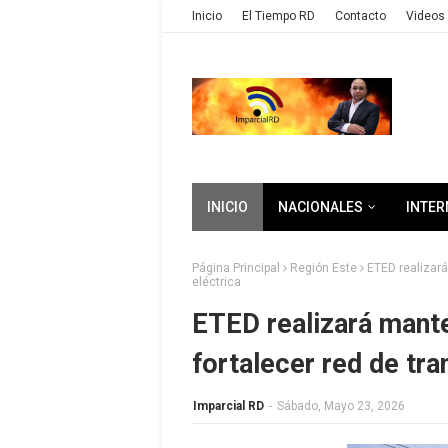
Inicio
El Tiempo RD
Contacto
Videos 
INICIO
NACIONALES
INTER
Página Principal
Región Este
ETED realizará
eléctrica
ETED realizará mant
fortalecer red de tra
Imparcial RD
-
Sábado, Mayo 23, 2026