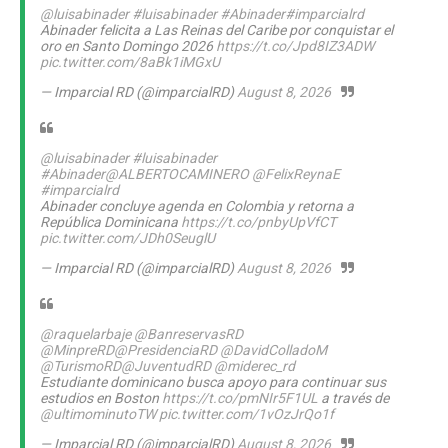
@luisabinader
#luisabinader
#Abinader
#imparcialrd
Abinader felicita a Las Reinas del Caribe por conquistar el
oro en Santo Domingo 2026
https://t.co/Jpd8IZ3ADW
pic.twitter.com/8aBk1iMGxU
— Imparcial RD (@imparcialRD)
August 8, 2026
@luisabinader
#luisabinader
#Abinader
@ALBERTOCAMINERO
@FelixReynaE
#imparcialrd
Abinader concluye agenda en Colombia y retorna a
República Dominicana
https://t.co/pnbyUpVfCT
pic.twitter.com/JDh0SeuglU
— Imparcial RD (@imparcialRD)
August 8, 2026
@raquelarbaje
@BanreservasRD
@MinpreRD
@PresidenciaRD
@DavidColladoM
@TurismoRD
@JuventudRD
@miderec_rd
Estudiante dominicano busca apoyo para continuar sus
estudios en Boston
https://t.co/pmNIr5F1UL
a través de
@ultimominutoTW
pic.twitter.com/1vOzJrQo1f
— Imparcial RD (@imparcialRD)
August 8, 2026