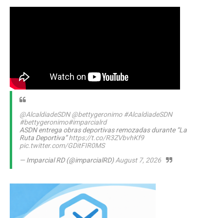
@AlcaldiadeSDN
@bettygeronimo
#AlcaldiadeSDN
#bettygeronimo
#imparcialrd
ASDN entrega obras deportivas remozadas durante “La
Ruta Deportiva”
https://t.co/R3ZVbvhKf9
pic.twitter.com/GDitFIR0MS
— Imparcial RD (@imparcialRD)
August 7, 2026