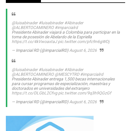
@luisabinader
#luisabinader
#Abinader
@ALBERTOCAMINERO
#imparcialrd
Presidente Abinader viajará a Colombia para participar en la
toma de posesión de Abelardo de la Espriella
https://t.co/4kVwoaxtaJ
pic.twitter.com/pfc9n6gWOj
— Imparcial RD (@imparcialRD)
August 6, 2026
@luisabinader
#luisabinader
#Abinader
@ALBERTOCAMINERO
@MESCYTRD
#imparcialrd
Presidente Abinader entrega 1,500 becas internacionales
para cursar programas de especialización, maestrías y
doctorados en universidades del extranjero
https://t.co/DLGbL2Cfvg
pic.twitter.com/9q3h9QGzGf
— Imparcial RD (@imparcialRD)
August 6, 2026