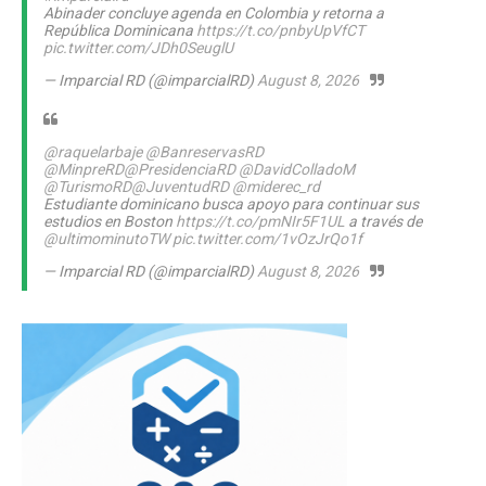
Abinader concluye agenda en Colombia y retorna a
República Dominicana
https://t.co/pnbyUpVfCT
pic.twitter.com/JDh0SeuglU
— Imparcial RD (@imparcialRD)
August 8, 2026
@raquelarbaje
@BanreservasRD
@MinpreRD
@PresidenciaRD
@DavidColladoM
@TurismoRD
@JuventudRD
@miderec_rd
Estudiante dominicano busca apoyo para continuar sus
estudios en Boston
https://t.co/pmNIr5F1UL
a través de
@ultimominutoTW
pic.twitter.com/1vOzJrQo1f
— Imparcial RD (@imparcialRD)
August 8, 2026