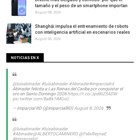
tamaño y el peso de un smartphone importan
August 08, 2026
Shanghái impulsa el entrenamiento de robots
con inteligencia artificial en escenarios reales
August 08, 2026
NOTICIAS EN X
@luisabinader
#luisabinader
#Abinader
#imparcialrd
Abinader felicita a Las Reinas del Caribe por conquistar el
oro en Santo Domingo 2026
https://t.co/Jpd8IZ3ADW
pic.twitter.com/8aBk1iMGxU
— Imparcial RD (@imparcialRD)
August 8, 2026
@luisabinader
#luisabinader
#Abinader
@ALBERTOCAMINERO
@FelixReynaE
#imparcialrd