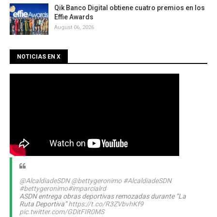
Qik Banco Digital obtiene cuatro premios en los
Effie Awards
August 06, 2026
NOTICIAS EN X
@AlcaldiadeSDN
@bettygeronimo
#AlcaldiadeSDN
#bettygeronimo
#imparcialrd
ASDN entrega obras deportivas remozadas durante “La
Ruta Deportiva”
https://t.co/R3ZVbvhKf9
pic.twitter.com/GDitFIR0MS