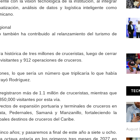
te con la visión tecnológica de la institución, al integrar
matización, análisis de datos y logística inteligente como
nicano.
gional
o también ha contribuido al relanzamiento del turismo de
a histórica de tres millones de cruceristas, luego de cerrar
visitantes y 912 operaciones de cruceros.
ones, lo que sería un número que triplicaría lo que había
brayó Rodríguez.
TEC
registraron más de 1.1 millón de cruceristas, mientras que
50,000 visitantes por esta vía.
tos de expansión portuaria y terminales de cruceros en
ata, Pedernales, Samaná y Manzanillo, fortaleciendo la
pales destinos de cruceros del Caribe.
August 0
inco años; y pasaremos a final de este año a siete u ocho.
 la octava estaría en los primeros tres meses de 2027 en