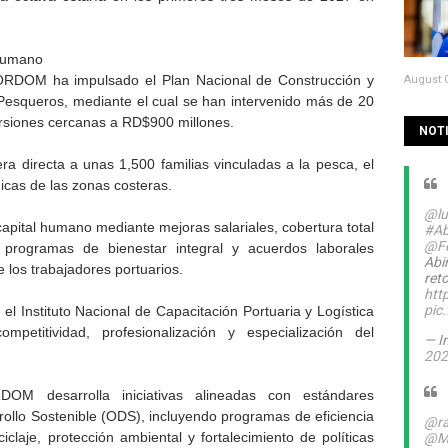
 humano
ORDOM ha impulsado el Plan Nacional de Construcción y
August 0
Pesqueros, mediante el cual se han intervenido más de 20
versiones cercanas a RD$900 millones.
NOTI
 directa a unas 1,500 familias vinculadas a la pesca, el
icas de las zonas costeras.
@lu
 capital humano mediante mejoras salariales, cobertura total
#Ab
@Fe
programas de bienestar integral y acuerdos laborales
Abi
e los trabajadores portuarios.
ret
htt
pic
l Instituto Nacional de Capacitación Portuaria y Logística
petitividad, profesionalización y especialización del
— I
202
DOM desarrolla iniciativas alineadas con estándares
rrollo Sostenible (ODS), incluyendo programas de eficiencia
@ra
iclaje, protección ambiental y fortalecimiento de políticas
@M