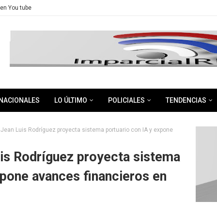
en You tube
NACIONALES
LO ÚLTIMO
POLICIALES
TENDENCIAS
Jean Luis Rodríguez proyecta sistema portuario con IA y expone
is Rodríguez proyecta sistema
xpone avances financieros en