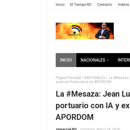
Inicio
El Tiempo RD
Contacto
Videos 
INICIO
NACIONALES
INTER
Página Principal
NACIONALES
La #Mesaza: 
avances financieros en APORDOM
La #Mesaza: Jean Lu
portuario con IA y e
APORDOM
Imparcial RD
-
Domingo, Mayo 24, 2026