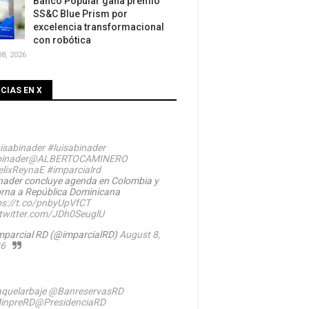
Banco Popular gana premio
SS&C Blue Prism por
excelencia transformacional
con robótica
8, 2026
CIAS EN X
isabinader
#luisabinader
inader
@ALBERTOCAMINERO
lixReynaE
#imparcialrd
nader concluye agenda en Colombia y
orna a República Dominicana
ps://t.co/pnbyUpVfCT
.twitter.com/JDh0SeuglU
mparcial RD (@imparcialRD)
August 8,
6
quelarbaje
@BanreservasRD
inpreRD
@PresidenciaRD