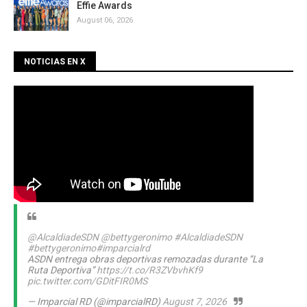
Effie Awards
August 06, 2026
NOTICIAS EN X
@AlcaldiadeSDN
@bettygeronimo
#AlcaldiadeSDN
#bettygeronimo
#imparcialrd
ASDN entrega obras deportivas remozadas durante “La
Ruta Deportiva”
https://t.co/R3ZVbvhKf9
pic.twitter.com/GDitFIR0MS
— Imparcial RD (@imparcialRD)
August 7, 2026