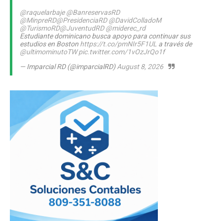
@raquelarbaje
@BanreservasRD
@MinpreRD
@PresidenciaRD
@DavidColladoM
@TurismoRD
@JuventudRD
@miderec_rd
Estudiante dominicano busca apoyo para continuar sus
estudios en Boston
https://t.co/pmNIr5F1UL
a través de
@ultimominutoTW
pic.twitter.com/1vOzJrQo1f
— Imparcial RD (@imparcialRD)
August 8, 2026