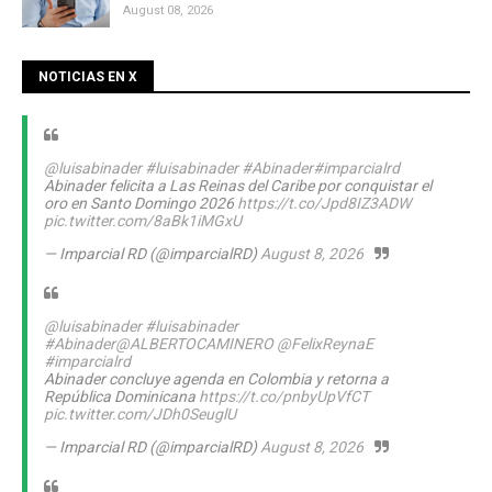
August 08, 2026
NOTICIAS EN X
@luisabinader
#luisabinader
#Abinader
#imparcialrd
Abinader felicita a Las Reinas del Caribe por conquistar el
oro en Santo Domingo 2026
https://t.co/Jpd8IZ3ADW
pic.twitter.com/8aBk1iMGxU
— Imparcial RD (@imparcialRD)
August 8, 2026
@luisabinader
#luisabinader
#Abinader
@ALBERTOCAMINERO
@FelixReynaE
#imparcialrd
Abinader concluye agenda en Colombia y retorna a
República Dominicana
https://t.co/pnbyUpVfCT
pic.twitter.com/JDh0SeuglU
— Imparcial RD (@imparcialRD)
August 8, 2026