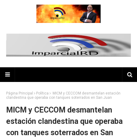
Página Principal
Política
MICM y CECCOM desmantelan estación
clandestina que operaba con tanques soterrados en San Juan
MICM y CECCOM desmantelan
estación clandestina que operaba
con tanques soterrados en San