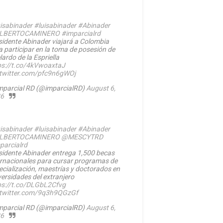
isabinader
#luisabinader
#Abinader
LBERTOCAMINERO
#imparcialrd
sidente Abinader viajará a Colombia
a participar en la toma de posesión de
ardo de la Espriella
ps://t.co/4kVwoaxtaJ
.twitter.com/pfc9n6gWOj
mparcial RD (@imparcialRD)
August 6,
6
isabinader
#luisabinader
#Abinader
LBERTOCAMINERO
@MESCYTRD
parcialrd
sidente Abinader entrega 1,500 becas
ernacionales para cursar programas de
ecialización, maestrías y doctorados en
versidades del extranjero
ps://t.co/DLGbL2Cfvg
.twitter.com/9q3h9QGzGf
mparcial RD (@imparcialRD)
August 6,
6