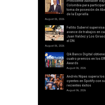
Presidente Abinader viaj
Colombia para participar
toma de posesión de Ab
de la Espriella
August 06, 2026
Fellito Suberví supervisa
avance de trabajos en c
Juan Valdez y Los Giras
el DN
August 06, 2026
Qik Banco Digital obtiene
cuatro premios en los Eff
Awards
August 06, 2026
Andrés Nipas supera los 
oyentes en Spotify con 
recientes éxitos
August 06, 2026