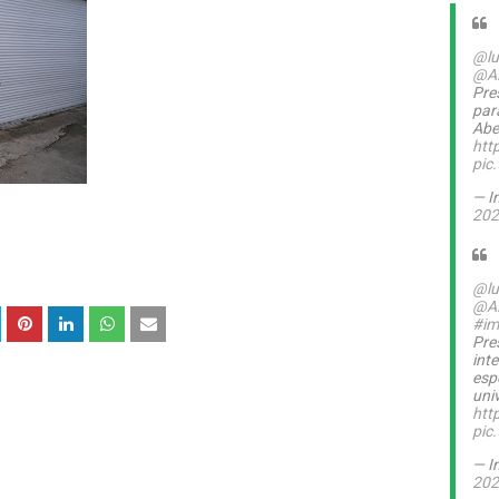
@lu
@A
Pre
par
Abel
htt
pic
— I
202
@lu
@A
#im
Pre
int
esp
uni
htt
pic
— I
202