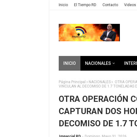
Inicio
El Tiempo RD
Contacto
Videos 
INICIO
NACIONALES
INTER
Página Principal
NACIONALES
OTRA OPERA
VINCULAN AL DECOMISO DE 1.7 TONELADAS 
OTRA OPERACIÓN C
CAPTURAN DOS HO
DECOMISO DE 1.7 
Imparcial RD
-
Domingo, Mayo 31, 2026