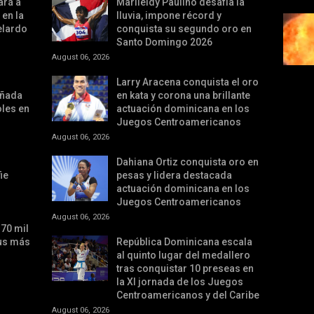
ará a
Marileidy Paulino desafía la
 en la
lluvia, impone récord y
elardo
conquista su segundo oro en
Santo Domingo 2026
August 06, 2026
Larry Aracena conquista el oro
añada
en kata y corona una brillante
oles en
actuación dominicana en los
Juegos Centroamericanos
August 06, 2026
Dahiana Ortiz conquista oro en
ie
pesas y lidera destacada
actuación dominicana en los
Juegos Centroamericanos
August 06, 2026
70 mil
sus más
República Dominicana escala
al quinto lugar del medallero
tras conquistar 10 preseas en
la XI jornada de los Juegos
Centroamericanos y del Caribe
August 06, 2026