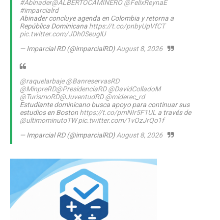
#Abinader
@ALBERTOCAMINERO
@FelixReynaE
#imparcialrd
Abinader concluye agenda en Colombia y retorna a
República Dominicana
https://t.co/pnbyUpVfCT
pic.twitter.com/JDh0SeuglU
— Imparcial RD (@imparcialRD)
August 8, 2026
@raquelarbaje
@BanreservasRD
@MinpreRD
@PresidenciaRD
@DavidColladoM
@TurismoRD
@JuventudRD
@miderec_rd
Estudiante dominicano busca apoyo para continuar sus
estudios en Boston
https://t.co/pmNIr5F1UL
a través de
@ultimominutoTW
pic.twitter.com/1vOzJrQo1f
— Imparcial RD (@imparcialRD)
August 8, 2026