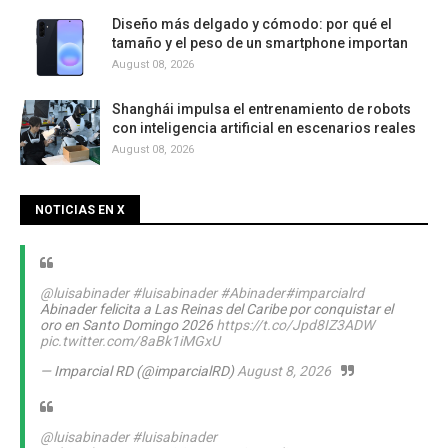
Diseño más delgado y cómodo: por qué el
tamaño y el peso de un smartphone importan
August 08, 2026
Shanghái impulsa el entrenamiento de robots
con inteligencia artificial en escenarios reales
August 08, 2026
NOTICIAS EN X
@luisabinader
#luisabinader
#Abinader
#imparcialrd
Abinader felicita a Las Reinas del Caribe por conquistar el
oro en Santo Domingo 2026
https://t.co/Jpd8IZ3ADW
pic.twitter.com/8aBk1iMGxU
— Imparcial RD (@imparcialRD)
August 8, 2026
@luisabinader
#luisabinader