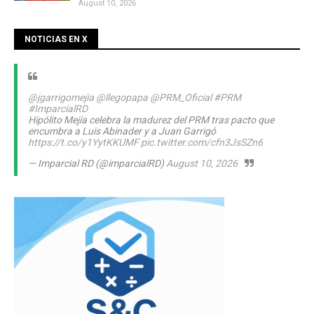
August 10, 2026
NOTICIAS EN X
@jgarrigomejia
@llegopapa
@PRM_Oficial
#PRM
#ImparcialRD
Hipólito Mejía celebra la madurez del PRM tras pacto que
encumbra a Luis Abinader y a Juan Garrigó
https://t.co/y1YytKKUMF
pic.twitter.com/cfn3JsSZn6
— Imparcial RD (@imparcialRD)
August 10, 2026