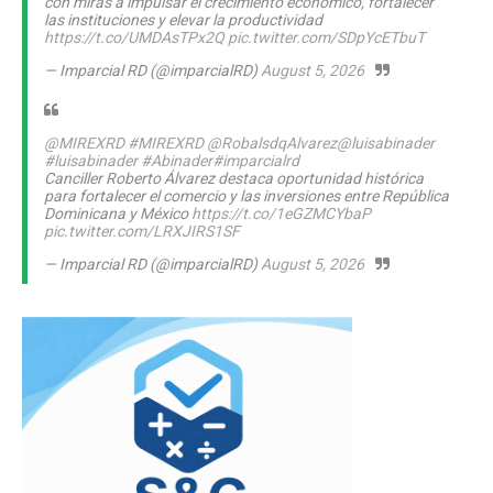
con miras a impulsar el crecimiento económico, fortalecer
las instituciones y elevar la productividad
https://t.co/UMDAsTPx2Q
pic.twitter.com/SDpYcETbuT
— Imparcial RD (@imparcialRD)
August 5, 2026
@MIREXRD
#MIREXRD
@RobalsdqAlvarez
@luisabinader
#luisabinader
#Abinader
#imparcialrd
Canciller Roberto Álvarez destaca oportunidad histórica
para fortalecer el comercio y las inversiones entre República
Dominicana y México
https://t.co/1eGZMCYbaP
pic.twitter.com/LRXJIRS1SF
— Imparcial RD (@imparcialRD)
August 5, 2026