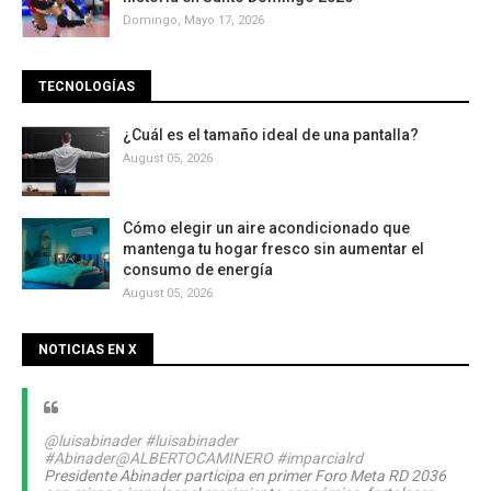
Domingo, Mayo 17, 2026
TECNOLOGÍAS
¿Cuál es el tamaño ideal de una pantalla?
August 05, 2026
Cómo elegir un aire acondicionado que
mantenga tu hogar fresco sin aumentar el
consumo de energía
August 05, 2026
NOTICIAS EN X
@luisabinader
#luisabinader
#Abinader
@ALBERTOCAMINERO
#imparcialrd
Presidente Abinader participa en primer Foro Meta RD 2036