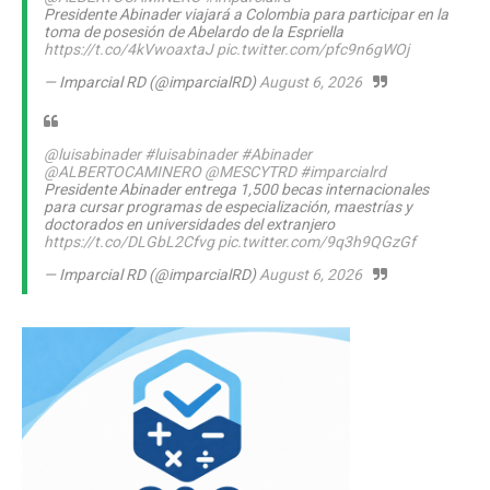
Presidente Abinader viajará a Colombia para participar en la
toma de posesión de Abelardo de la Espriella
https://t.co/4kVwoaxtaJ
pic.twitter.com/pfc9n6gWOj
— Imparcial RD (@imparcialRD)
August 6, 2026
@luisabinader
#luisabinader
#Abinader
@ALBERTOCAMINERO
@MESCYTRD
#imparcialrd
Presidente Abinader entrega 1,500 becas internacionales
para cursar programas de especialización, maestrías y
doctorados en universidades del extranjero
https://t.co/DLGbL2Cfvg
pic.twitter.com/9q3h9QGzGf
— Imparcial RD (@imparcialRD)
August 6, 2026