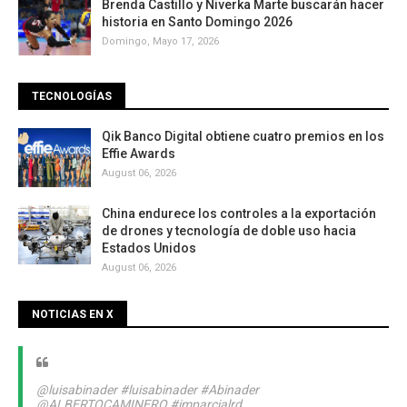
Brenda Castillo y Niverka Marte buscarán hacer
historia en Santo Domingo 2026
Domingo, Mayo 17, 2026
TECNOLOGÍAS
Qik Banco Digital obtiene cuatro premios en los
Effie Awards
August 06, 2026
China endurece los controles a la exportación
de drones y tecnología de doble uso hacia
Estados Unidos
August 06, 2026
NOTICIAS EN X
@luisabinader
#luisabinader
#Abinader
@ALBERTOCAMINERO
#imparcialrd