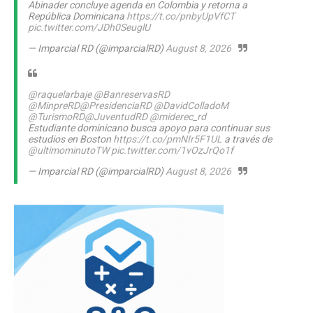
Abinader concluye agenda en Colombia y retorna a
República Dominicana
https://t.co/pnbyUpVfCT
pic.twitter.com/JDh0SeuglU
— Imparcial RD (@imparcialRD)
August 8, 2026
@raquelarbaje
@BanreservasRD
@MinpreRD
@PresidenciaRD
@DavidColladoM
@TurismoRD
@JuventudRD
@miderec_rd
Estudiante dominicano busca apoyo para continuar sus
estudios en Boston
https://t.co/pmNIr5F1UL
a través de
@ultimominutoTW
pic.twitter.com/1vOzJrQo1f
— Imparcial RD (@imparcialRD)
August 8, 2026