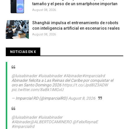
tamaño y el peso de un smartphone importan
August 08, 2026
Shanghái impulsa el entrenamiento de robots
con inteligencia artificial en escenarios reales
August 08, 2026
NOTICIAS EN X
@luisabinader
#luisabinader
#Abinader
#imparcialrd
Abinader felicita a Las Reinas del Caribe por conquistar el
oro en Santo Domingo 2026
https://t.co/Jpd8IZ3ADW
pic.twitter.com/8aBk1iMGxU
— Imparcial RD (@imparcialRD)
August 8, 2026
@luisabinader
#luisabinader
#Abinader
@ALBERTOCAMINERO
@FelixReynaE
#imparcialrd