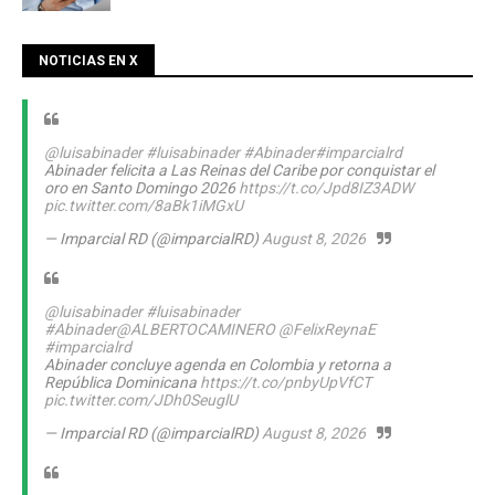
NOTICIAS EN X
@luisabinader
#luisabinader
#Abinader
#imparcialrd
Abinader felicita a Las Reinas del Caribe por conquistar el
oro en Santo Domingo 2026
https://t.co/Jpd8IZ3ADW
pic.twitter.com/8aBk1iMGxU
— Imparcial RD (@imparcialRD)
August 8, 2026
@luisabinader
#luisabinader
#Abinader
@ALBERTOCAMINERO
@FelixReynaE
#imparcialrd
Abinader concluye agenda en Colombia y retorna a
República Dominicana
https://t.co/pnbyUpVfCT
pic.twitter.com/JDh0SeuglU
— Imparcial RD (@imparcialRD)
August 8, 2026