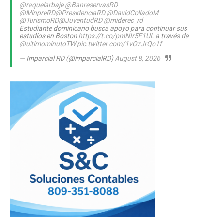
@raquelarbaje
@BanreservasRD
@MinpreRD
@PresidenciaRD
@DavidColladoM
@TurismoRD
@JuventudRD
@miderec_rd
Estudiante dominicano busca apoyo para continuar sus
estudios en Boston
https://t.co/pmNIr5F1UL
a través de
@ultimominutoTW
pic.twitter.com/1vOzJrQo1f
— Imparcial RD (@imparcialRD)
August 8, 2026