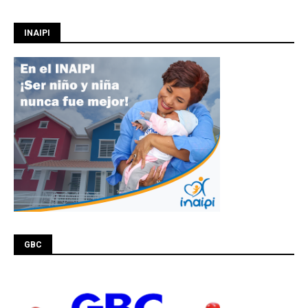
INAIPI
GBC