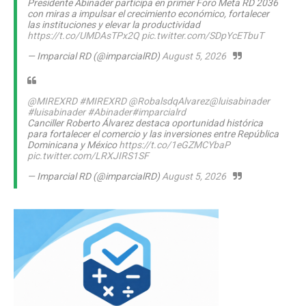
Presidente Abinader participa en primer Foro Meta RD 2036
con miras a impulsar el crecimiento económico, fortalecer
las instituciones y elevar la productividad
https://t.co/UMDAsTPx2Q
pic.twitter.com/SDpYcETbuT
— Imparcial RD (@imparcialRD)
August 5, 2026
@MIREXRD
#MIREXRD
@RobalsdqAlvarez
@luisabinader
#luisabinader
#Abinader
#imparcialrd
Canciller Roberto Álvarez destaca oportunidad histórica
para fortalecer el comercio y las inversiones entre República
Dominicana y México
https://t.co/1eGZMCYbaP
pic.twitter.com/LRXJIRS1SF
— Imparcial RD (@imparcialRD)
August 5, 2026