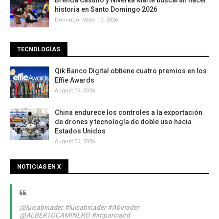
Brenda Castillo y Niverka Marte buscarán hacer
historia en Santo Domingo 2026
Domingo, Mayo 17, 2026
TECNOLOGÍAS
Qik Banco Digital obtiene cuatro premios en los
Effie Awards
August 06, 2026
China endurece los controles a la exportación
de drones y tecnología de doble uso hacia
Estados Unidos
August 06, 2026
NOTICIAS EN X
@luisabinader
#luisabinader
#Abinader
@ALBERTOCAMINERO
#imparcialrd