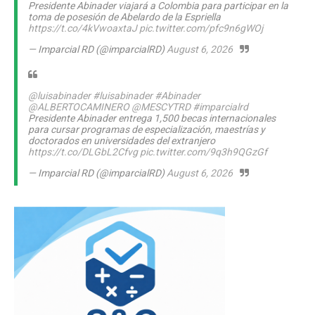
Presidente Abinader viajará a Colombia para participar en la
toma de posesión de Abelardo de la Espriella
https://t.co/4kVwoaxtaJ
pic.twitter.com/pfc9n6gWOj
— Imparcial RD (@imparcialRD)
August 6, 2026
@luisabinader
#luisabinader
#Abinader
@ALBERTOCAMINERO
@MESCYTRD
#imparcialrd
Presidente Abinader entrega 1,500 becas internacionales
para cursar programas de especialización, maestrías y
doctorados en universidades del extranjero
https://t.co/DLGbL2Cfvg
pic.twitter.com/9q3h9QGzGf
— Imparcial RD (@imparcialRD)
August 6, 2026