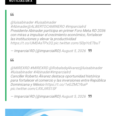
NOTICIAS EN X
@luisabinader
#luisabinader
#Abinader
@ALBERTOCAMINERO
#imparcialrd
Presidente Abinader participa en primer Foro Meta RD 2036
con miras a impulsar el crecimiento económico, fortalecer
las instituciones y elevar la productividad
https://t.co/UMDAsTPx2Q
pic.twitter.com/SDpYcETbuT
— Imparcial RD (@imparcialRD)
August 5, 2026
@MIREXRD
#MIREXRD
@RobalsdqAlvarez
@luisabinader
#luisabinader
#Abinader
#imparcialrd
Canciller Roberto Álvarez destaca oportunidad histórica
para fortalecer el comercio y las inversiones entre República
Dominicana y México
https://t.co/1eGZMCYbaP
pic.twitter.com/LRXJIRS1SF
— Imparcial RD (@imparcialRD)
August 5, 2026