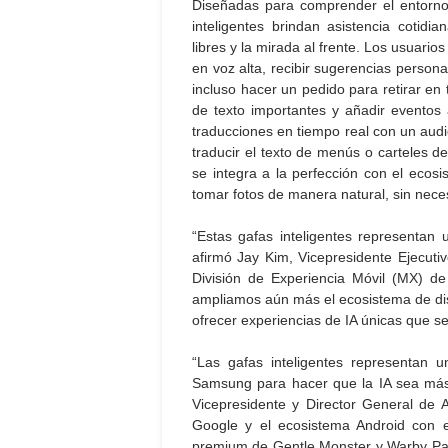
Diseñadas para comprender el entorno 
inteligentes brindan asistencia coti
libres y la mirada al frente. Los usuar
en voz alta, recibir sugerencias perso
incluso hacer un pedido para retirar en
de texto importantes y añadir eventos a
traducciones en tiempo real con un audi
traducir el texto de menús o carteles de
se integra a la perfección con el ecosi
tomar fotos de manera natural, sin necesi
“Estas gafas inteligentes representan
afirmó Jay Kim, Vicepresidente Ejecutiv
División de Experiencia Móvil (MX) de
ampliamos aún más el ecosistema de dis
ofrecer experiencias de IA únicas que s
“Las gafas inteligentes representan u
Samsung para hacer que la IA sea más út
Vicepresidente y Director General de 
Google y el ecosistema Android con 
premium de Gentle Monster y Warby Pa