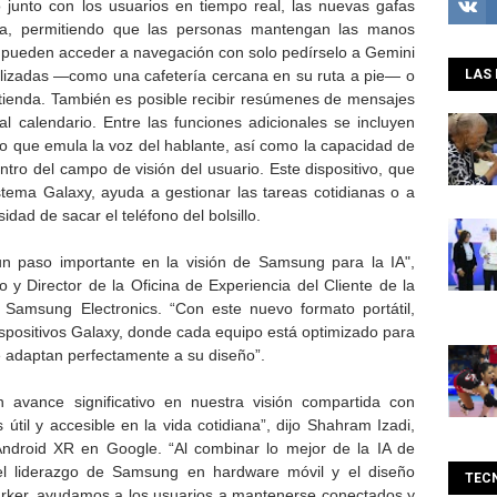
junto con los usuarios en tiempo real, las nuevas gafas
diana, permitiendo que las personas mantengan las manos
ios pueden acceder a navegación con solo pedírselo a Gemini
nalizadas —como una cafetería cercana en su ruta a pie— o
LAS 
 tienda. También es posible recibir resúmenes de mensajes
l calendario. Entre las funciones adicionales se incluyen
o que emula la voz del hablante, así como la capacidad de
ntro del campo de visión del usuario. Este dispositivo, que
stema Galaxy, ayuda a gestionar las tareas cotidianas o a
dad de sacar el teléfono del bolsillo.
 un paso importante en la visión de Samsung para la IA",
o y Director de la Oficina de Experiencia del Cliente de la
 Samsung Electronics. “Con este nuevo formato portátil,
positivos Galaxy, donde cada equipo está optimizado para
e adaptan perfectamente a su diseño”.
n avance significativo en nuestra visión compartida con
il y accesible en la vida cotidiana”, dijo Shahram Izadi,
Android XR en Google. “Al combinar lo mejor de la IA de
el liderazgo de Samsung en hardware móvil y el diseño
TEC
rker, ayudamos a los usuarios a mantenerse conectados y