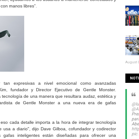
con manos libres”.
August 0
NOTI
er tan expresivas a nivel emocional como avanzadas
Kim, fundador y Director Ejecutivo de Gentle Monster.
la tecnología de una manera que resultara audaz, estética y
uardista de Gentle Monster a una nueva era de gafas
@lu
@A
Pre
par
eso cada detalle importa a la hora de integrar tecnología
Abel
usa a diario", dijo Dave Gilboa, cofundador y codirector
htt
pic
s gafas inteligentes están diseñadas para ofrecer una