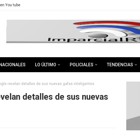
en You tube
NACIONALES
LO ÚLTIMO
POLICIALES
TENDENCIAS
le revelan detalles de sus nuevas gafas inteligentes
velan detalles de sus nuevas