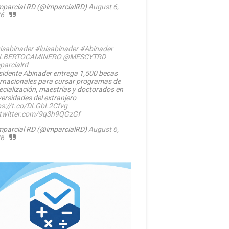
mparcial RD (@imparcialRD)
August 6,
6
isabinader
#luisabinader
#Abinader
LBERTOCAMINERO
@MESCYTRD
parcialrd
sidente Abinader entrega 1,500 becas
ernacionales para cursar programas de
ecialización, maestrías y doctorados en
versidades del extranjero
ps://t.co/DLGbL2Cfvg
.twitter.com/9q3h9QGzGf
mparcial RD (@imparcialRD)
August 6,
6