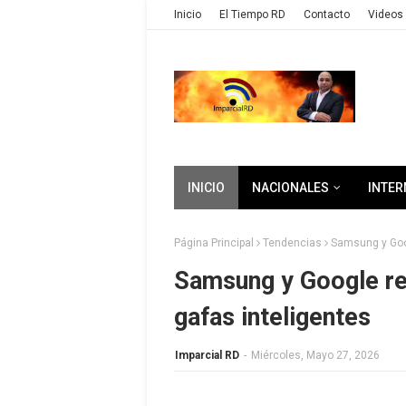
Inicio
El Tiempo RD
Contacto
Videos 
INICIO
NACIONALES
INTER
Página Principal
Tendencias
Samsung y Goog
Samsung y Google re
gafas inteligentes
Imparcial RD
-
Miércoles, Mayo 27, 2026