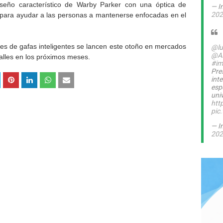
diseño característico de Warby Parker con una óptica de
— I
202
 para ayudar a las personas a mantenerse enfocadas en el
nes de gafas inteligentes se lancen este otoño en mercados
@lu
@A
alles en los próximos meses.
#im
Pre
int
esp
uni
htt
pic
— I
202