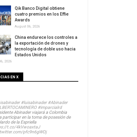
Qik Banco Digital obtiene
cuatro premios en los Effie
Awards
August 06, 2026
China endurece los controles a
la exportación de drones y
tecnología de doble uso hacia
Estados Unidos
6, 2026
CIAS EN X
isabinader
#luisabinader
#Abinader
LBERTOCAMINERO
#imparcialrd
sidente Abinader viajará a Colombia
a participar en la toma de posesión de
ardo de la Espriella
ps://t.co/4kVwoaxtaJ
.twitter.com/pfc9n6gWOj