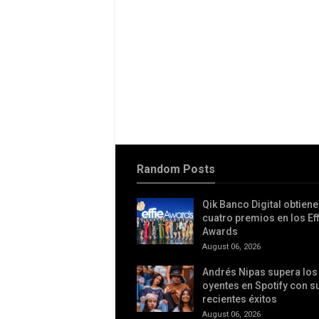
Random Posts
Qik Banco Digital obtiene
cuatro premios en los Eff
Awards
August 06, 2026
Andrés Nipas supera los 
oyentes en Spotify con 
recientes éxitos
August 06, 2026