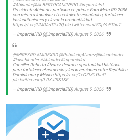
#Abinader
@ALBERTOCAMINERO
#imparcialrd
Presidente Abinader participa en primer Foro Meta RD 2036
con miras a impulsar el crecimiento económico, fortalecer
las instituciones y elevar la productividad
https://t.co/UMDAsTPx2Q
pic.twitter.com/SDpYcETbuT
— Imparcial RD (@imparcialRD)
August 5, 2026
@MIREXRD
#MIREXRD
@RobalsdqAlvarez
@luisabinader
#luisabinader
#Abinader
#imparcialrd
Canciller Roberto Álvarez destaca oportunidad histórica
para fortalecer el comercio y las inversiones entre República
Dominicana y México
https://t.co/1eGZMCYbaP
pic.twitter.com/LRXJIRS1SF
— Imparcial RD (@imparcialRD)
August 5, 2026