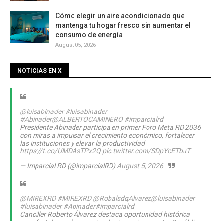
Cómo elegir un aire acondicionado que
mantenga tu hogar fresco sin aumentar el
consumo de energía
August 05, 2026
NOTICIAS EN X
@luisabinader
#luisabinader
#Abinader
@ALBERTOCAMINERO
#imparcialrd
Presidente Abinader participa en primer Foro Meta RD 2036
con miras a impulsar el crecimiento económico, fortalecer
las instituciones y elevar la productividad
https://t.co/UMDAsTPx2Q
pic.twitter.com/SDpYcETbuT
— Imparcial RD (@imparcialRD)
August 5, 2026
@MIREXRD
#MIREXRD
@RobalsdqAlvarez
@luisabinader
#luisabinader
#Abinader
#imparcialrd
Canciller Roberto Álvarez destaca oportunidad histórica