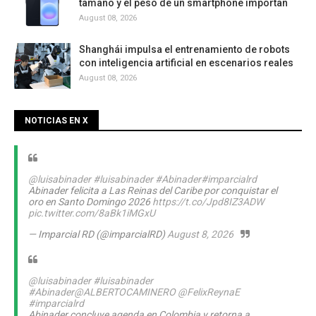
tamaño y el peso de un smartphone importan
August 08, 2026
Shanghái impulsa el entrenamiento de robots
con inteligencia artificial en escenarios reales
August 08, 2026
NOTICIAS EN X
@luisabinader
#luisabinader
#Abinader
#imparcialrd
Abinader felicita a Las Reinas del Caribe por conquistar el
oro en Santo Domingo 2026
https://t.co/Jpd8IZ3ADW
pic.twitter.com/8aBk1iMGxU
— Imparcial RD (@imparcialRD)
August 8, 2026
@luisabinader
#luisabinader
#Abinader
@ALBERTOCAMINERO
@FelixReynaE
#imparcialrd
Abinader concluye agenda en Colombia y retorna a