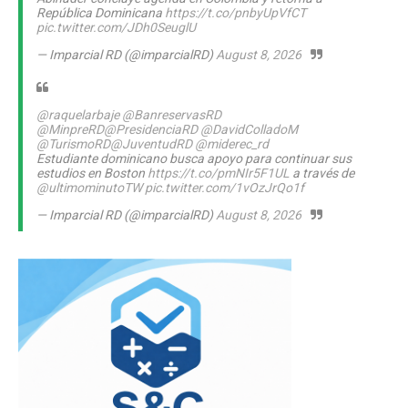
República Dominicana
https://t.co/pnbyUpVfCT
pic.twitter.com/JDh0SeuglU
— Imparcial RD (@imparcialRD)
August 8, 2026
@raquelarbaje
@BanreservasRD
@MinpreRD
@PresidenciaRD
@DavidColladoM
@TurismoRD
@JuventudRD
@miderec_rd
Estudiante dominicano busca apoyo para continuar sus
estudios en Boston
https://t.co/pmNIr5F1UL
a través de
@ultimominutoTW
pic.twitter.com/1vOzJrQo1f
— Imparcial RD (@imparcialRD)
August 8, 2026