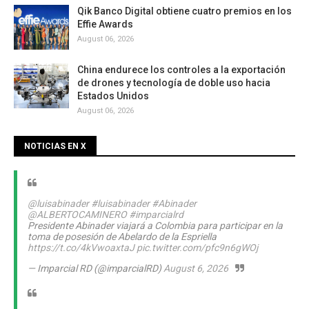
Qik Banco Digital obtiene cuatro premios en los
Effie Awards
August 06, 2026
China endurece los controles a la exportación
de drones y tecnología de doble uso hacia
Estados Unidos
August 06, 2026
NOTICIAS EN X
@luisabinader
#luisabinader
#Abinader
@ALBERTOCAMINERO
#imparcialrd
Presidente Abinader viajará a Colombia para participar en la
toma de posesión de Abelardo de la Espriella
https://t.co/4kVwoaxtaJ
pic.twitter.com/pfc9n6gWOj
— Imparcial RD (@imparcialRD)
August 6, 2026