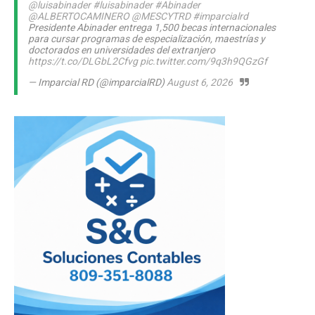
@luisabinader
#luisabinader
#Abinader
@ALBERTOCAMINERO
@MESCYTRD
#imparcialrd
Presidente Abinader entrega 1,500 becas internacionales
para cursar programas de especialización, maestrías y
doctorados en universidades del extranjero
https://t.co/DLGbL2Cfvg
pic.twitter.com/9q3h9QGzGf
— Imparcial RD (@imparcialRD)
August 6, 2026