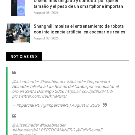
Diseño más delgado y cómodo: por qué el
tamaño y el peso de un smartphone importan
August 08, 2026
Shanghái impulsa el entrenamiento de robots
con inteligencia artificial en escenarios reales
August 08, 2026
NOTICIAS EN X
@luisabinader
#luisabinader
#Abinader
#imparcialrd
Abinader felicita a Las Reinas del Caribe por conquistar el
oro en Santo Domingo 2026
https://t.co/Jpd8IZ3ADW
pic.twitter.com/8aBk1iMGxU
— Imparcial RD (@imparcialRD)
August 8, 2026
@luisabinader
#luisabinader
#Abinader
@ALBERTOCAMINERO
@FelixReynaE
#imparcialrd