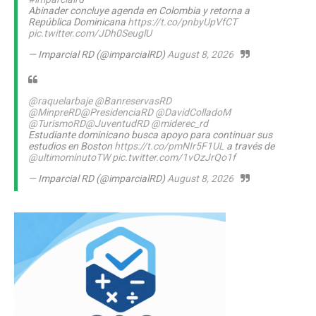
Abinader concluye agenda en Colombia y retorna a
República Dominicana
https://t.co/pnbyUpVfCT
pic.twitter.com/JDh0SeuglU
— Imparcial RD (@imparcialRD)
August 8, 2026
@raquelarbaje
@BanreservasRD
@MinpreRD
@PresidenciaRD
@DavidColladoM
@TurismoRD
@JuventudRD
@miderec_rd
Estudiante dominicano busca apoyo para continuar sus
estudios en Boston
https://t.co/pmNIr5F1UL
a través de
@ultimominutoTW
pic.twitter.com/1vOzJrQo1f
— Imparcial RD (@imparcialRD)
August 8, 2026