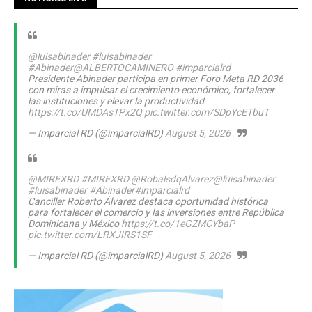
@luisabinader
#luisabinader
#Abinader
@ALBERTOCAMINERO
#imparcialrd
Presidente Abinader participa en primer Foro Meta RD 2036
con miras a impulsar el crecimiento económico, fortalecer
las instituciones y elevar la productividad
https://t.co/UMDAsTPx2Q
pic.twitter.com/SDpYcETbuT
— Imparcial RD (@imparcialRD)
August 5, 2026
@MIREXRD
#MIREXRD
@RobalsdqAlvarez
@luisabinader
#luisabinader
#Abinader
#imparcialrd
Canciller Roberto Álvarez destaca oportunidad histórica
para fortalecer el comercio y las inversiones entre República
Dominicana y México
https://t.co/1eGZMCYbaP
pic.twitter.com/LRXJIRS1SF
— Imparcial RD (@imparcialRD)
August 5, 2026