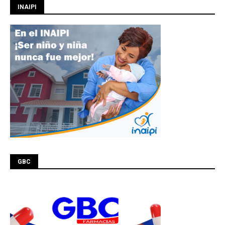
INAIPI
GBC