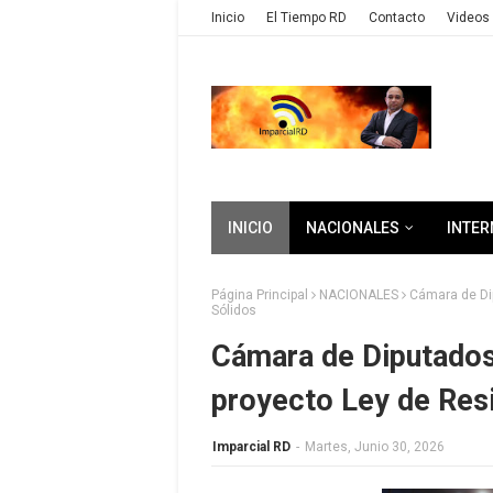
Inicio
El Tiempo RD
Contacto
Videos 
INICIO
NACIONALES
INTER
Página Principal
NACIONALES
Cámara de Di
Sólidos
Cámara de Diputados
proyecto Ley de Res
Imparcial RD
-
Martes, Junio 30, 2026