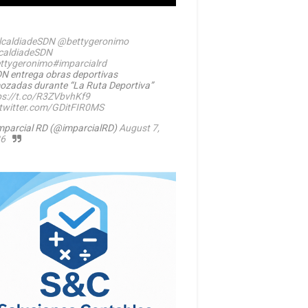
caldiadeSDN
@bettygeronimo
caldiadeSDN
ttygeronimo
#imparcialrd
N entrega obras deportivas
ozadas durante “La Ruta Deportiva”
ps://t.co/R3ZVbvhKf9
.twitter.com/GDitFIR0MS
mparcial RD (@imparcialRD)
August 7,
6