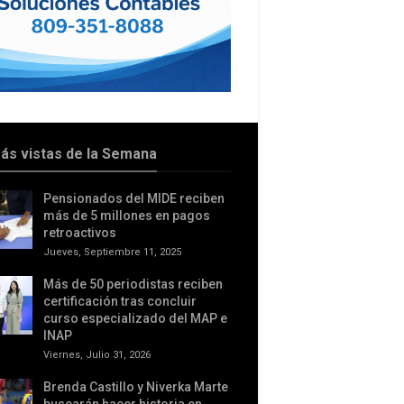
ás vistas de la Semana
Pensionados del MIDE reciben
más de 5 millones en pagos
retroactivos
Jueves, Septiembre 11, 2025
Más de 50 periodistas reciben
certificación tras concluir
curso especializado del MAP e
INAP
Viernes, Julio 31, 2026
Brenda Castillo y Niverka Marte