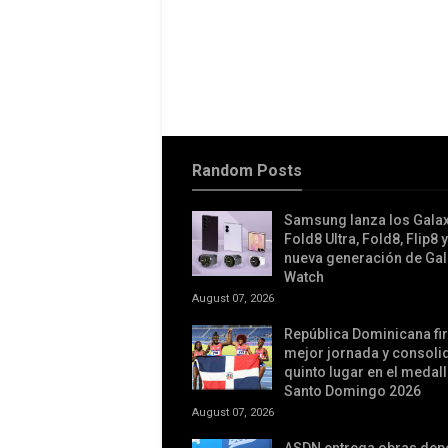
Random Posts
Samsung lanza los Galax
Fold8 Ultra, Fold8, Flip8 y
nueva generación de Gal
Watch
August 07, 2026
República Dominicana fi
mejor jornada y consolid
quinto lugar en el medal
Santo Domingo 2026
August 07, 2026