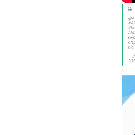
@Al
#Al
#be
ASD
rem
htt
pic
— I
202