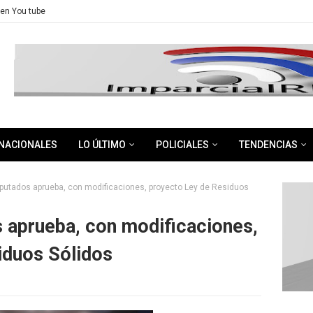
en You tube
NACIONALES
LO ÚLTIMO
POLICIALES
TENDENCIAS
putados aprueba, con modificaciones, proyecto Ley de Residuos
 aprueba, con modificaciones,
iduos Sólidos