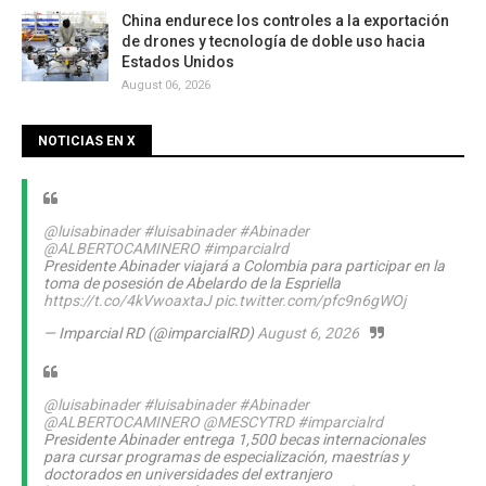
China endurece los controles a la exportación
de drones y tecnología de doble uso hacia
Estados Unidos
August 06, 2026
NOTICIAS EN X
@luisabinader
#luisabinader
#Abinader
@ALBERTOCAMINERO
#imparcialrd
Presidente Abinader viajará a Colombia para participar en la
toma de posesión de Abelardo de la Espriella
https://t.co/4kVwoaxtaJ
pic.twitter.com/pfc9n6gWOj
— Imparcial RD (@imparcialRD)
August 6, 2026
@luisabinader
#luisabinader
#Abinader
@ALBERTOCAMINERO
@MESCYTRD
#imparcialrd
Presidente Abinader entrega 1,500 becas internacionales
para cursar programas de especialización, maestrías y
doctorados en universidades del extranjero