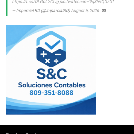
https://t.co/DLGbL2Cfvg
pic.twitter.com/9q3h9QGzGf
— Imparcial RD (@imparcialRD)
August 6, 2026