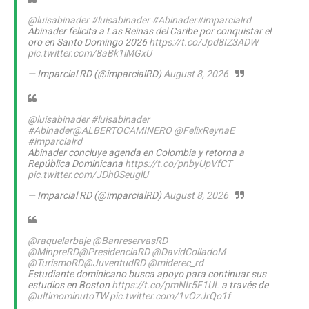
@luisabinader
#luisabinader
#Abinader
#imparcialrd
Abinader felicita a Las Reinas del Caribe por conquistar el
oro en Santo Domingo 2026
https://t.co/Jpd8IZ3ADW
pic.twitter.com/8aBk1iMGxU
— Imparcial RD (@imparcialRD)
August 8, 2026
@luisabinader
#luisabinader
#Abinader
@ALBERTOCAMINERO
@FelixReynaE
#imparcialrd
Abinader concluye agenda en Colombia y retorna a
República Dominicana
https://t.co/pnbyUpVfCT
pic.twitter.com/JDh0SeuglU
— Imparcial RD (@imparcialRD)
August 8, 2026
@raquelarbaje
@BanreservasRD
@MinpreRD
@PresidenciaRD
@DavidColladoM
@TurismoRD
@JuventudRD
@miderec_rd
Estudiante dominicano busca apoyo para continuar sus
estudios en Boston
https://t.co/pmNIr5F1UL
a través de
@ultimominutoTW
pic.twitter.com/1vOzJrQo1f