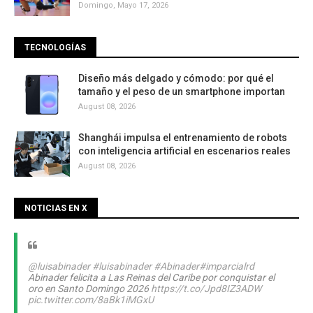
Domingo, Mayo 17, 2026
TECNOLOGÍAS
Diseño más delgado y cómodo: por qué el
tamaño y el peso de un smartphone importan
August 08, 2026
Shanghái impulsa el entrenamiento de robots
con inteligencia artificial en escenarios reales
August 08, 2026
NOTICIAS EN X
@luisabinader
#luisabinader
#Abinader
#imparcialrd
Abinader felicita a Las Reinas del Caribe por conquistar el
oro en Santo Domingo 2026
https://t.co/Jpd8IZ3ADW
pic.twitter.com/8aBk1iMGxU