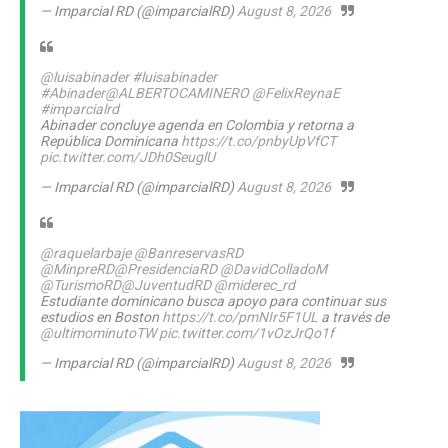
— Imparcial RD (@imparcialRD)
August 8, 2026
@luisabinader
#luisabinader
#Abinader
@ALBERTOCAMINERO
@FelixReynaE
#imparcialrd
Abinader concluye agenda en Colombia y retorna a
República Dominicana
https://t.co/pnbyUpVfCT
pic.twitter.com/JDh0SeuglU
— Imparcial RD (@imparcialRD)
August 8, 2026
@raquelarbaje
@BanreservasRD
@MinpreRD
@PresidenciaRD
@DavidColladoM
@TurismoRD
@JuventudRD
@miderec_rd
Estudiante dominicano busca apoyo para continuar sus
estudios en Boston
https://t.co/pmNIr5F1UL
a través de
@ultimominutoTW
pic.twitter.com/1vOzJrQo1f
— Imparcial RD (@imparcialRD)
August 8, 2026