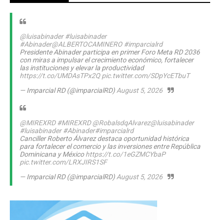
@luisabinader
#luisabinader
#Abinader
@ALBERTOCAMINERO
#imparcialrd
Presidente Abinader participa en primer Foro Meta RD 2036
con miras a impulsar el crecimiento económico, fortalecer
las instituciones y elevar la productividad
https://t.co/UMDAsTPx2Q
pic.twitter.com/SDpYcETbuT
— Imparcial RD (@imparcialRD)
August 5, 2026
@MIREXRD
#MIREXRD
@RobalsdqAlvarez
@luisabinader
#luisabinader
#Abinader
#imparcialrd
Canciller Roberto Álvarez destaca oportunidad histórica
para fortalecer el comercio y las inversiones entre República
Dominicana y México
https://t.co/1eGZMCYbaP
pic.twitter.com/LRXJIRS1SF
— Imparcial RD (@imparcialRD)
August 5, 2026