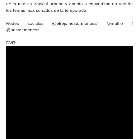
de la música tropical urbana y apunta a convertirse en uno de
los temas más sonados de la temporada.
Redes sociales @elrojo.nestormeness/ @maffio /
@nestor.meness
DVR: