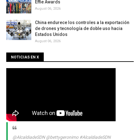
Effie Awards
August 06, 2026
China endurece los controles a la exportación
de drones y tecnología de doble uso hacia
Estados Unidos
August 06, 2026
NOTICIAS EN X
@AlcaldiadeSDN
@bettygeronimo
#AlcaldiadeSDN