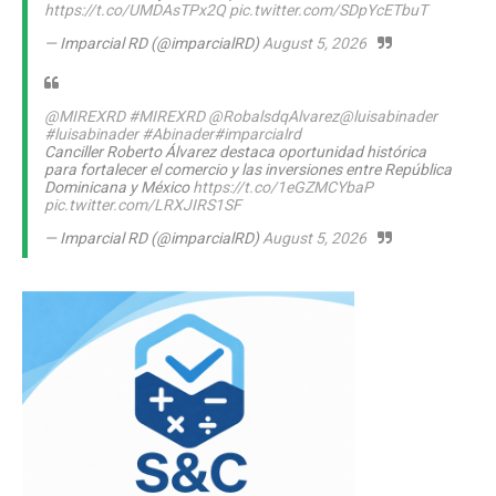
https://t.co/UMDAsTPx2Q
pic.twitter.com/SDpYcETbuT
— Imparcial RD (@imparcialRD)
August 5, 2026
@MIREXRD
#MIREXRD
@RobalsdqAlvarez
@luisabinader
#luisabinader
#Abinader
#imparcialrd
Canciller Roberto Álvarez destaca oportunidad histórica
para fortalecer el comercio y las inversiones entre República
Dominicana y México
https://t.co/1eGZMCYbaP
pic.twitter.com/LRXJIRS1SF
— Imparcial RD (@imparcialRD)
August 5, 2026