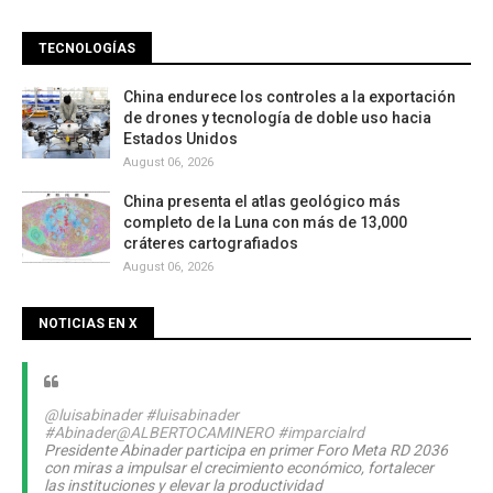
TECNOLOGÍAS
China endurece los controles a la exportación
de drones y tecnología de doble uso hacia
Estados Unidos
August 06, 2026
China presenta el atlas geológico más
completo de la Luna con más de 13,000
cráteres cartografiados
August 06, 2026
NOTICIAS EN X
@luisabinader
#luisabinader
#Abinader
@ALBERTOCAMINERO
#imparcialrd
Presidente Abinader participa en primer Foro Meta RD 2036
con miras a impulsar el crecimiento económico, fortalecer
las instituciones y elevar la productividad