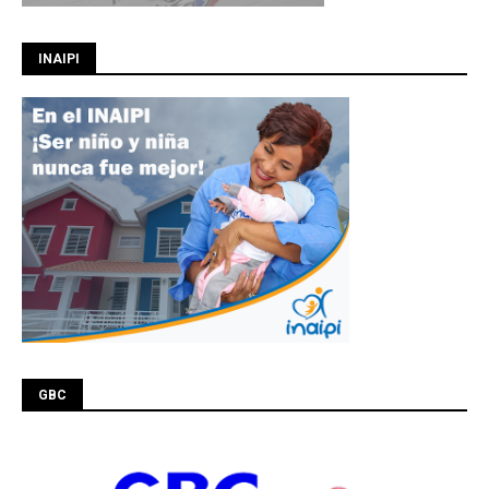
INAIPI
GBC